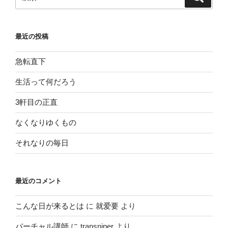
だ
索
索:
ろ
う”
最近の投稿
の
急転直下
生活って何だろう
3軒目の正直
なくなりゆくもの
それなりの毎日
最近のコメント
こんな日が来るとは
に
就爱要
より
バーチャル講師
に
transniper
より