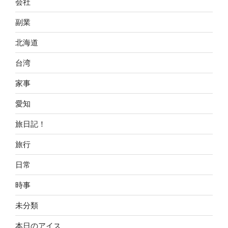
会社
副業
北海道
台湾
家事
愛知
旅日記！
旅行
日常
時事
未分類
本日のアイス