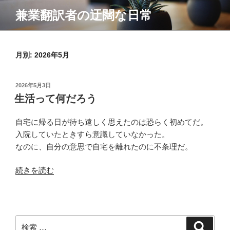
コ
兼業翻訳者の迂闊な日常
ン
テ
ン
月別: 2026年5月
ツ
へ
ス
投
2026年5月3日
キ
稿
生活って何だろう
ッ
日:
プ
自宅に帰る日が待ち遠しく思えたのは恐らく初めてだ。
入院していたときすら意識していなかった。
なのに、自分の意思で自宅を離れたのに不条理だ。
“生
続きを読む
活
っ
て
何
検
検