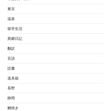
東京
温泉
留学生活
異郷日記
翻訳
言語
読書
道具箱
長野
静岡
鯛焼き