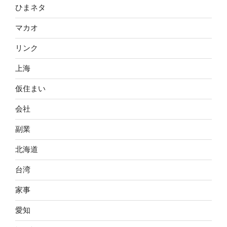
ひまネタ
マカオ
リンク
上海
仮住まい
会社
副業
北海道
台湾
家事
愛知