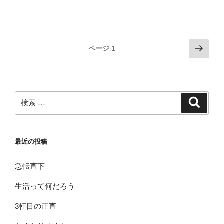
投
次
ページ
1
の
稿
ペ
ナ
ー
ビ
ジ
検
検
ゲ
索
索:
ー
シ
最近の投稿
ョ
ン
急転直下
生活って何だろう
3軒目の正直