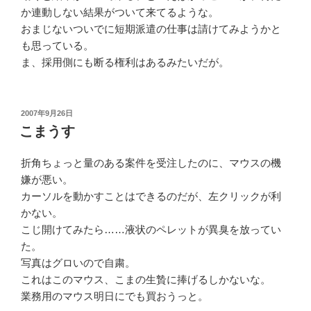
か連動しない結果がついて来てるような。
おまじないついでに短期派遣の仕事は請けてみようかと
も思っている。
ま、採用側にも断る権利はあるみたいだが。
投
2007年9月26日
稿
こまうす
日:
折角ちょっと量のある案件を受注したのに、マウスの機
嫌が悪い。
カーソルを動かすことはできるのだが、左クリックが利
かない。
こじ開けてみたら……液状のペレットが異臭を放ってい
た。
写真はグロいので自粛。
これはこのマウス、こまの生贄に捧げるしかないな。
業務用のマウス明日にでも買おうっと。