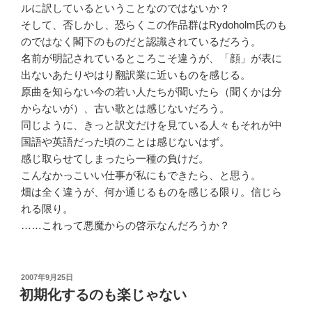
ルに訳しているということなのではないか？
そして、否しかし、恐らくこの作品群はRydoholm氏のも
のではなく閣下のものだと認識されているだろう。
名前が明記されているところこそ違うが、「顔」が表に
出ないあたりやはり翻訳業に近いものを感じる。
原曲を知らない今の若い人たちが聞いたら（聞くかは分
からないが）、古い歌とは感じないだろう。
同じように、きっと訳文だけを見ている人々もそれが中
国語や英語だった頃のことは感じないはず。
感じ取らせてしまったら一種の負けだ。
こんなかっこいい仕事が私にもできたら、と思う。
畑は全く違うが、何か通じるものを感じる限り。信じら
れる限り。
……これって悪魔からの啓示なんだろうか？
投
2007年9月25日
稿
初期化するのも楽じゃない
日: