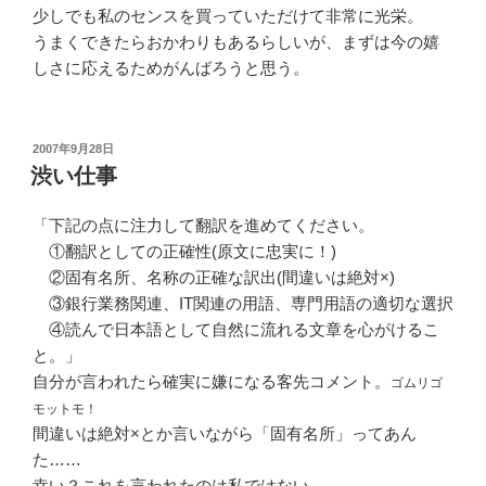
少しでも私のセンスを買っていただけて非常に光栄。
うまくできたらおかわりもあるらしいが、まずは今の嬉
しさに応えるためがんばろうと思う。
投
2007年9月28日
稿
渋い仕事
日:
「下記の点に注力して翻訳を進めてください。
①翻訳としての正確性(原文に忠実に！)
②固有名所、名称の正確な訳出(間違いは絶対×)
③銀行業務関連、IT関連の用語、専門用語の適切な選択
④読んで日本語として自然に流れる文章を心がけるこ
と。」
自分が言われたら確実に嫌になる客先コメント。
ゴムリゴ
モットモ！
間違いは絶対×とか言いながら「固有名所」ってあん
た……
幸い？これを言われたのは私ではない。