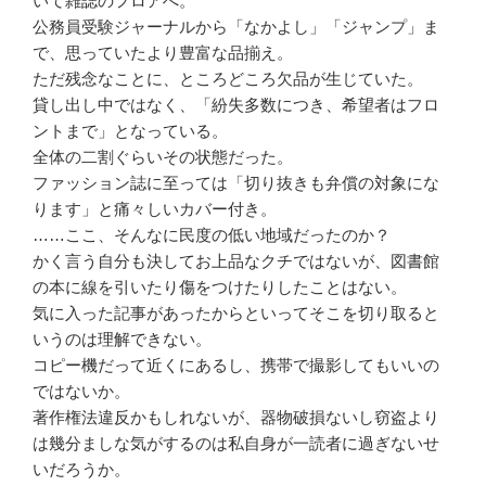
いて雑誌のフロアへ。
公務員受験ジャーナルから「なかよし」「ジャンプ」ま
で、思っていたより豊富な品揃え。
ただ残念なことに、ところどころ欠品が生じていた。
貸し出し中ではなく、「紛失多数につき、希望者はフロ
ントまで」となっている。
全体の二割ぐらいその状態だった。
ファッション誌に至っては「切り抜きも弁償の対象にな
ります」と痛々しいカバー付き。
……ここ、そんなに民度の低い地域だったのか？
かく言う自分も決してお上品なクチではないが、図書館
の本に線を引いたり傷をつけたりしたことはない。
気に入った記事があったからといってそこを切り取ると
いうのは理解できない。
コピー機だって近くにあるし、携帯で撮影してもいいの
ではないか。
著作権法違反かもしれないが、器物破損ないし窃盗より
は幾分ましな気がするのは私自身が一読者に過ぎないせ
いだろうか。