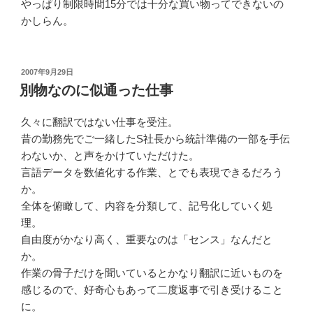
やっぱり制限時間15分では十分な買い物ってできないの
かしらん。
投
2007年9月29日
稿
別物なのに似通った仕事
日:
久々に翻訳ではない仕事を受注。
昔の勤務先でご一緒したS社長から統計準備の一部を手伝
わないか、と声をかけていただけた。
言語データを数値化する作業、とでも表現できるだろう
か。
全体を俯瞰して、内容を分類して、記号化していく処
理。
自由度がかなり高く、重要なのは「センス」なんだと
か。
作業の骨子だけを聞いているとかなり翻訳に近いものを
感じるので、好奇心もあって二度返事で引き受けること
に。