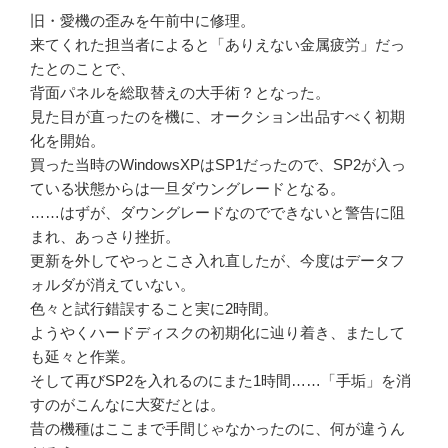
旧・愛機の歪みを午前中に修理。
来てくれた担当者によると「ありえない金属疲労」だっ
たとのことで、
背面パネルを総取替えの大手術？となった。
見た目が直ったのを機に、オークション出品すべく初期
化を開始。
買った当時のWindowsXPはSP1だったので、SP2が入っ
ている状態からは一旦ダウングレードとなる。
……はずが、ダウングレードなのでできないと警告に阻
まれ、あっさり挫折。
更新を外してやっとこさ入れ直したが、今度はデータフ
ォルダが消えていない。
色々と試行錯誤すること実に2時間。
ようやくハードディスクの初期化に辿り着き、またして
も延々と作業。
そして再びSP2を入れるのにまた1時間……「手垢」を消
すのがこんなに大変だとは。
昔の機種はここまで手間じゃなかったのに、何が違うん