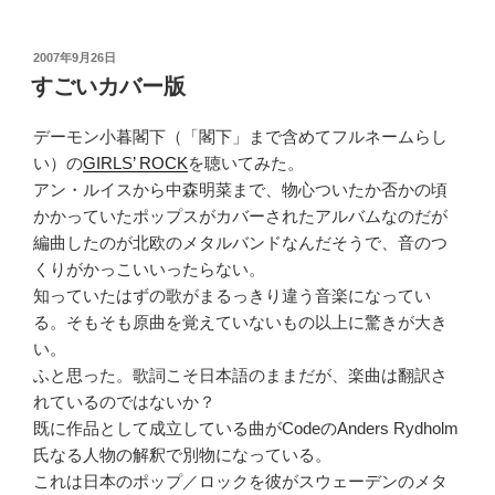
投
2007年9月26日
稿
すごいカバー版
日:
デーモン小暮閣下（「閣下」まで含めてフルネームらし
い）の
GIRLS’ ROCK
を聴いてみた。
アン・ルイスから中森明菜まで、物心ついたか否かの頃
かかっていたポップスがカバーされたアルバムなのだが
編曲したのが北欧のメタルバンドなんだそうで、音のつ
くりがかっこいいったらない。
知っていたはずの歌がまるっきり違う音楽になってい
る。そもそも原曲を覚えていないもの以上に驚きが大き
い。
ふと思った。歌詞こそ日本語のままだが、楽曲は翻訳さ
れているのではないか？
既に作品として成立している曲がCodeのAnders Rydholm
氏なる人物の解釈で別物になっている。
これは日本のポップ／ロックを彼がスウェーデンのメタ