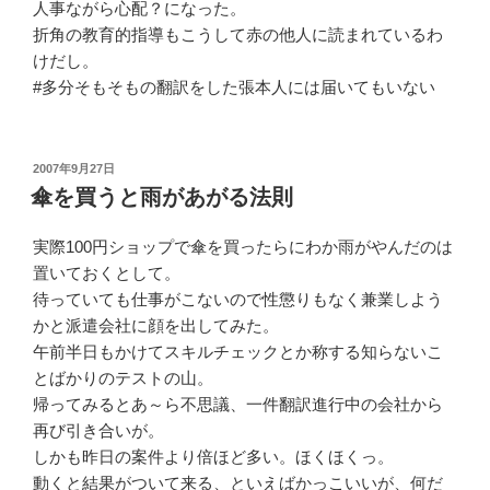
人事ながら心配？になった。
折角の教育的指導もこうして赤の他人に読まれているわ
けだし。
#多分そもそもの翻訳をした張本人には届いてもいない
投
2007年9月27日
稿
傘を買うと雨があがる法則
日:
実際100円ショップで傘を買ったらにわか雨がやんだのは
置いておくとして。
待っていても仕事がこないので性懲りもなく兼業しよう
かと派遣会社に顔を出してみた。
午前半日もかけてスキルチェックとか称する知らないこ
とばかりのテストの山。
帰ってみるとあ～ら不思議、一件翻訳進行中の会社から
再び引き合いが。
しかも昨日の案件より倍ほど多い。ほくほくっ。
動くと結果がついて来る、といえばかっこいいが、何だ