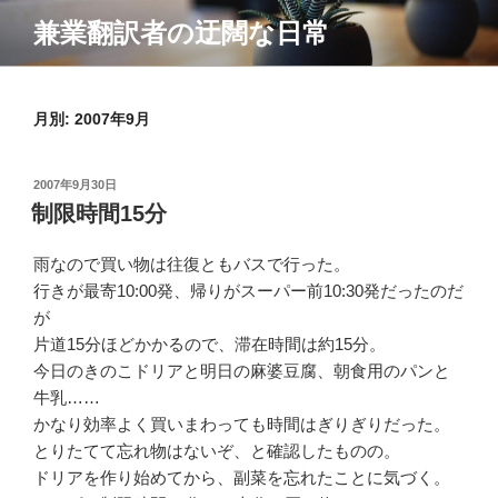
コ
兼業翻訳者の迂闊な日常
ン
テ
ン
月別: 2007年9月
ツ
へ
ス
投
2007年9月30日
キ
稿
制限時間15分
ッ
日:
プ
雨なので買い物は往復ともバスで行った。
行きが最寄10:00発、帰りがスーパー前10:30発だったのだ
が
片道15分ほどかかるので、滞在時間は約15分。
今日のきのこドリアと明日の麻婆豆腐、朝食用のパンと
牛乳……
かなり効率よく買いまわっても時間はぎりぎりだった。
とりたてて忘れ物はないぞ、と確認したものの。
ドリアを作り始めてから、副菜を忘れたことに気づく。