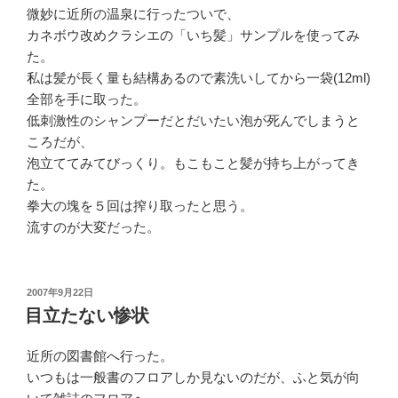
微妙に近所の温泉に行ったついで、
カネボウ改めクラシエの「いち髪」サンプルを使ってみ
た。
私は髪が長く量も結構あるので素洗いしてから一袋(12ml)
全部を手に取った。
低刺激性のシャンプーだとだいたい泡が死んでしまうと
ころだが、
泡立ててみてびっくり。もこもこと髪が持ち上がってき
た。
拳大の塊を５回は搾り取ったと思う。
流すのが大変だった。
投
2007年9月22日
稿
目立たない惨状
日:
近所の図書館へ行った。
いつもは一般書のフロアしか見ないのだが、ふと気が向