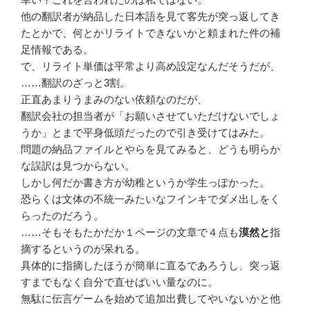
他の翻訳者が納品した日本語を見て客先が突っ返してき
たとかで、何とかリライトできないかと頼まれた件の補
足情報である。
で、リライト単価は平常より高め設定なんだそうだが、
……翻訳のざっと3割。
正直あまりうまみのない依頼なのだが、
翻訳会社の担当者が「お願いさせていただけないでしょ
うか」とまで平身低頭だったので引き受けてはみた。
問題の納品ファイルとやらを見てみると、どうも明らか
な誤訳は見つからない。
しかし何だか書き方が幼稚というか学生っぽかった。
恐らくは文体の不統一みたいなフインキでダメ出しをく
らったのだろう。
……そもそもたかだか１ページの文章で４点も
漠然と
指
摘するというのが呆れる。
具体的に指摘したほうが簡単に直るであろうし、突っ返
すまでもなく自分で直せばいい量なのに。
無駄に伝言ゲームを始めて追加出費してやいないかと他