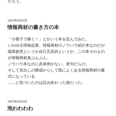
だろう。
投
2007年9月24日
稿
情報商材の書き方の本
日:
「小冊子で稼ぐ！」とかいう本を読んでみた。
いわゆる情報起業、情報商材のノウハウ紹介本なのだが
循環参照というか自己言及的というか、この本そのもの
が情報商材臭ぷんぷん。
ノウハウ本なのに具体例がない。惹句だらけ。
そして見出しの構成からして既によくある情報商材の書
式になっている
……と気づいたのは読み終わった後だった。
投
2007年9月23日
稿
泡わわわわ
日: