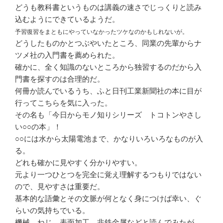
どうも教科書というものは講義の速さでじっくりと読み
込むようにできているようだ。
予習復習をまともにやっていなかったツケなのかもしれないが。
どうしたものかとつぶやいたところ、同業の先輩からナ
ツメ社の入門書を薦められた。
確かに、全く知識のないところから独習するのだから入
門書を探すのは合理的だ。
何冊か読んでいるうち、ふと日刊工業新聞社の本に目が
行ってこちらを気に入った。
その名も「今日からモノ知りシリーズ トコトンやさし
い○○の本」！
○○には水から太陽電池まで、かなりいろいろなものが入
る。
どれも確かに見やすく分かりやすい。
元より一つひとつを完全に覚え理解するつもりではない
ので、見やすさは重要だ。
基本的な語彙とその文脈が何となく身につけば幸い、ぐ
らいの気持ちでいる。
機械、ねじ、表面加工、非鉄金属などと読んでみたが、