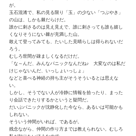
が。
玉石混淆で、私の見る限り「玉」の少ない「つぶやき」
の山は、しかも棘だらけだ。
誰かに刺さるのは見え見えで、誰に刺さっても誰も嬉し
くなりそうにない棘が充満した山。
敢えて登ってみても、たいした見晴らしは得られないだ
ろう。
むしろ世間が疎ましくなるだけだ。
「な～んだ、みんなパニックなんだね♪ 大変なのは私だ
けじゃないんだ、いっしょいっしょ」
などと喜べる神経の持ち主がそうそういるとは思えな
い。
しかし、そうでない人が冷静に情報を拾ったり、まった
り会話できたりするかというと疑問だ。
だいぶパニックが沈静化した今なら、あるいは可能かも
しれない。
そういう仲間がいれば、であるが。
残念ながら、仲間の作り方までは教えられない。むしろ