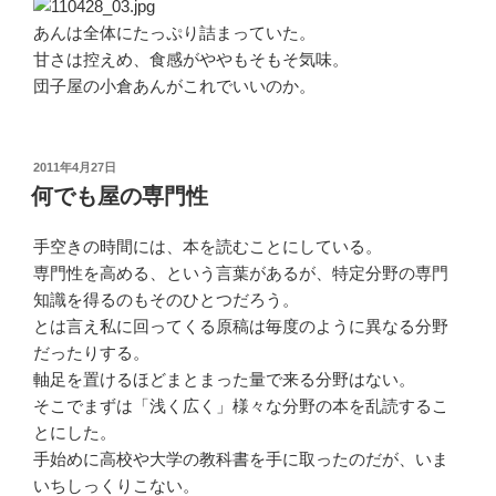
あんは全体にたっぷり詰まっていた。
甘さは控えめ、食感がややもそもそ気味。
団子屋の小倉あんがこれでいいのか。
投
2011年4月27日
稿
何でも屋の専門性
日:
手空きの時間には、本を読むことにしている。
専門性を高める、という言葉があるが、特定分野の専門
知識を得るのもそのひとつだろう。
とは言え私に回ってくる原稿は毎度のように異なる分野
だったりする。
軸足を置けるほどまとまった量で来る分野はない。
そこでまずは「浅く広く」様々な分野の本を乱読するこ
とにした。
手始めに高校や大学の教科書を手に取ったのだが、いま
いちしっくりこない。