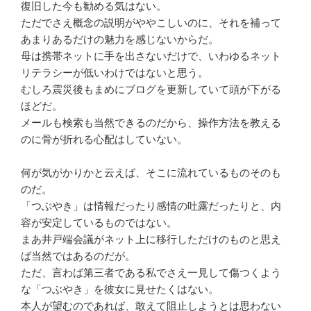
復旧した今も勧める気はない。
ただでさえ概念の説明がややこしいのに、それを補って
あまりあるだけの魅力を感じないからだ。
母は携帯ネットに手を出さないだけで、いわゆるネット
リテラシーが低いわけではないと思う。
むしろ震災後もまめにブログを更新していて頭が下がる
ほどだ。
メールも検索も当然できるのだから、操作方法を教える
のに骨が折れる心配はしていない。
何が気がかりかと云えば、そこに流れているものそのも
のだ。
「つぶやき」は情報だったり感情の吐露だったりと、内
容が安定しているものではない。
まあ井戸端会議がネット上に移行しただけのものと思え
ば当然ではあるのだが。
ただ、言わば第三者である私でさえ一見して傷つくよう
な「つぶやき」を彼女に見せたくはない。
本人が望むのであれば、敢えて阻止しようとは思わない