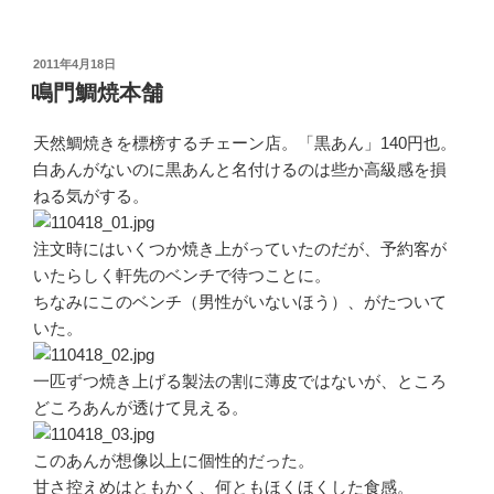
投
2011年4月18日
稿
鳴門鯛焼本舗
日:
天然鯛焼きを標榜するチェーン店。「黒あん」140円也。
白あんがないのに黒あんと名付けるのは些か高級感を損
ねる気がする。
注文時にはいくつか焼き上がっていたのだが、予約客が
いたらしく軒先のベンチで待つことに。
ちなみにこのベンチ（男性がいないほう）、がたついて
いた。
一匹ずつ焼き上げる製法の割に薄皮ではないが、ところ
どころあんが透けて見える。
このあんが想像以上に個性的だった。
甘さ控えめはともかく、何ともほくほくした食感。