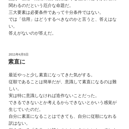
関わるのだという厄介な命題だ。
三大要素は必要条件であって十分条件ではない。
では「信用」はどうするべきなのかと言うと、答えはな
い。
答えがないのが答えだ。
投
2011年4月5日
稿
素直に
日:
最近やっと少し素直になってきた気がする。
従順であることは簡単だが、意識して素直になるのは難
しい。
実は特に意識しなければ造作ないことだった。
できるできないとか考えるからできないとかいう感覚が
生じていたのだ。
自分に素直になることはできても、自分に従順になれる
訳はない。