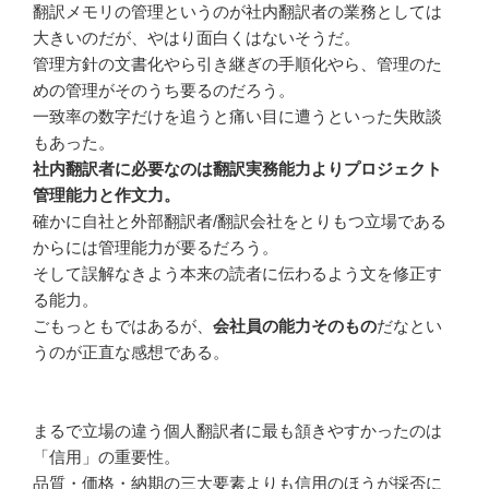
翻訳メモリの管理というのが社内翻訳者の業務としては
大きいのだが、やはり面白くはないそうだ。
管理方針の文書化やら引き継ぎの手順化やら、管理のた
めの管理がそのうち要るのだろう。
一致率の数字だけを追うと痛い目に遭うといった失敗談
もあった。
社内翻訳者に必要なのは翻訳実務能力よりプロジェクト
管理能力と作文力。
確かに自社と外部翻訳者/翻訳会社をとりもつ立場である
からには管理能力が要るだろう。
そして誤解なきよう本来の読者に伝わるよう文を修正す
る能力。
ごもっともではあるが、
会社員の能力そのもの
だなとい
うのが正直な感想である。
まるで立場の違う個人翻訳者に最も頷きやすかったのは
「信用」の重要性。
品質・価格・納期の三大要素よりも信用のほうが採否に