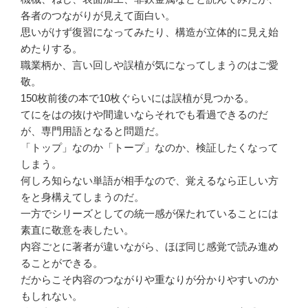
各者のつながりが見えて面白い。
思いがけず復習になってみたり、構造が立体的に見え始
めたりする。
職業柄か、言い回しや誤植が気になってしまうのはご愛
敬。
150枚前後の本で10枚ぐらいには誤植が見つかる。
てにをはの抜けや間違いならそれでも看過できるのだ
が、専門用語となると問題だ。
「トップ」なのか「トープ」なのか、検証したくなって
しまう。
何しろ知らない単語が相手なので、覚えるなら正しい方
をと身構えてしまうのだ。
一方でシリーズとしての統一感が保たれていることには
素直に敬意を表したい。
内容ごとに著者が違いながら、ほぼ同じ感覚で読み進め
ることができる。
だからこそ内容のつながりや重なりが分かりやすいのか
もしれない。