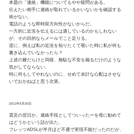
本題の「連絡」機能についてもやや疑問がある。
伝えたい相手に連絡が取れているかいないかを確認する
術がない。
電話のような即時双方向性がないからだ。
一方的に近況を伝えるには適しているのかもしれない
が、その目的ならメールでこと足りる。
逆に、例えば私の近況を知りたくて覗いた時に私が何も
書き込んでいなかったら？
上述の棘だらけと同様、無駄な不安を煽るだけのような
気がしてならない。
特に何もしてやれないのに、せめて余計な心配はさせな
いでおかねばと思う次第。
投
2011年4月26日
稿
震災の翌日か。連絡手段としてついったーを母に勧めて
日:
はどうかという話が出た。
フレッツADSLが半月ほど不通で実現不能だったのだが、