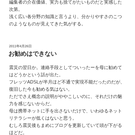
編集者の介在価値、実力も捨てがたいものだと実感した
次第。
浅く広い各分野の知識と言うより、分かりやすさのこつ
のようなものが見えてきた気がする。
投
2011年4月26日
稿
お勧めはできない
日:
震災の翌日か。連絡手段としてついったーを母に勧めて
はどうかという話が出た。
フレッツADSLが半月ほど不通で実現不能だったのだが、
復旧した今も勧める気はない。
ただでさえ概念の説明がややこしいのに、それだけの魅
力を感じないからだ。
母は携帯ネットに手を出さないだけで、いわゆるネット
リテラシーが低くはないと思う。
むしろ震災後もまめにブログを更新していて頭が下がる
ほどだ。