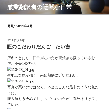
コ
兼業翻訳者の迂闊な日常
ン
テ
ン
月別: 2011年4月
ツ
へ
ス
投
2011年4月28日
キ
稿
匠のこだわりだんご たい吉
ッ
日:
プ
店名のとおり、団子屋なのだが鯛焼きも扱っているお
店。小倉140円也。
生地は塩気が強く、南部煎餅に近い味わい。
写真が悪いのではなく、本当にこんな最中のような色だ
った。
購入時もう冷めてしまっていたのだが、存外ぱりぱりし
ていた。