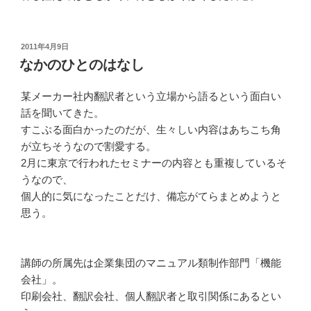
投
2011年4月9日
稿
なかのひとのはなし
日:
某メーカー社内翻訳者という立場から語るという面白い
話を聞いてきた。
すこぶる面白かったのだが、生々しい内容はあちこち角
が立ちそうなので割愛する。
2月に東京で行われたセミナーの内容とも重複しているそ
うなので、
個人的に気になったことだけ、備忘がてらまとめようと
思う。
講師の所属先は企業集団のマニュアル類制作部門「機能
会社」。
印刷会社、翻訳会社、個人翻訳者と取引関係にあるとい