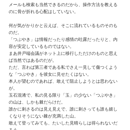
メールも検索も当然できるのだから、操作方法を教える
のに骨が折れる心配はしていない。
何が気がかりかと云えば、そこに流れているものそのも
のだ。
「つぶやき」は情報だったり感情の吐露だったりと、内
容が安定しているものではない。
まあ井戸端会議がネット上に移行しただけのものと思え
ば当然ではあるのだが。
ただ、言わば第三者である私でさえ一見して傷つくよう
な「つぶやき」を彼女に見せたくはない。
本人が望むのであれば、敢えて阻止しようとは思わない
が。
玉石混淆で、私の見る限り「玉」の少ない「つぶやき」
の山は、しかも棘だらけだ。
誰かに刺さるのは見え見えで、誰に刺さっても誰も嬉し
くなりそうにない棘が充満した山。
敢えて登ってみても、たいした見晴らしは得られないだ
ろう。