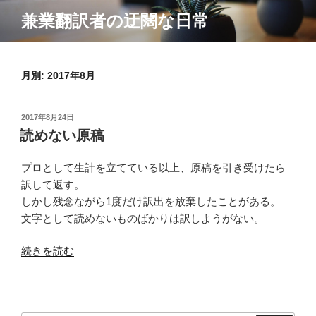
コ
兼業翻訳者の迂闊な日常
ン
テ
ン
月別: 2017年8月
ツ
へ
ス
投
2017年8月24日
キ
稿
読めない原稿
ッ
日:
プ
プロとして生計を立てている以上、原稿を引き受けたら
訳して返す。
しかし残念ながら1度だけ訳出を放棄したことがある。
文字として読めないものばかりは訳しようがない。
“読
続きを読む
め
な
い