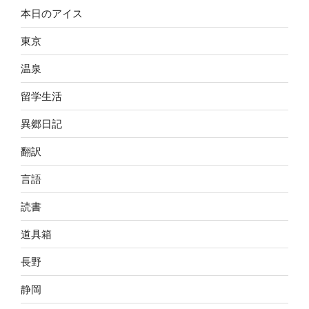
本日のアイス
東京
温泉
留学生活
異郷日記
翻訳
言語
読書
道具箱
長野
静岡