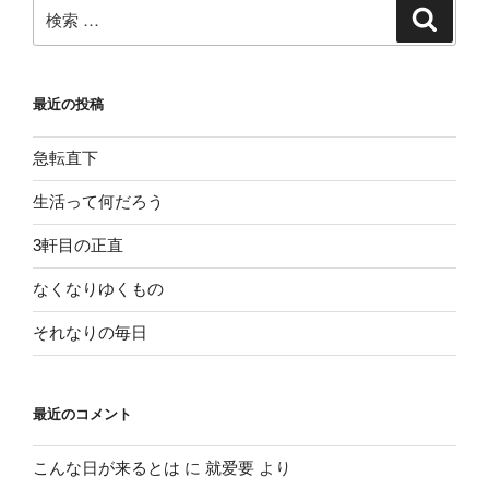
原
検
検
稿”
索
索:
の
最近の投稿
急転直下
生活って何だろう
3軒目の正直
なくなりゆくもの
それなりの毎日
最近のコメント
こんな日が来るとは
に
就爱要
より