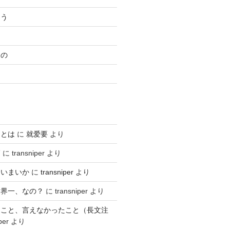
ろう
もの
日
るとは
に
就爱要
より
師
に
transniper
より
ていまいか
に
transniper
より
世界一、なの？
に
transniper
より
たこと、言えなかったこと（長文注
per
より