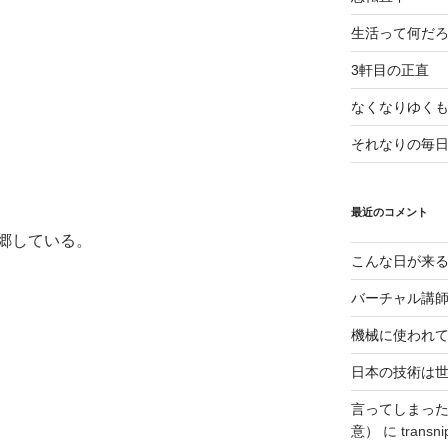
生活って何だ
3軒目の正直
なくなりゆく
それなりの毎
最近のコメント
郷している。
こんな日が来
バーチャル講
機械に使われ
日本の技術は
言ってしまっ
意）
に
transni