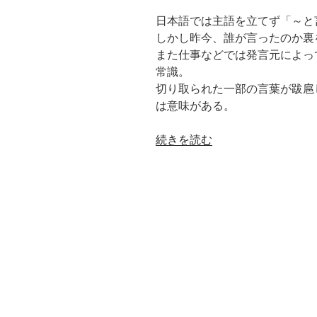
日本語では主語を立てず「～と
しかし昨今、誰が言ったのか裏
また仕事などでは発言元によっ
常識。
切り取られた一部の言葉が跋扈
は意味がある。
“誰
続きを読む
が”
の