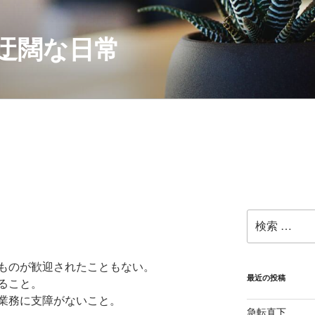
迂闊な日常
検
索:
ものが歓迎されたこともない。
最近の投稿
ること。
業務に支障がないこと。
急転直下