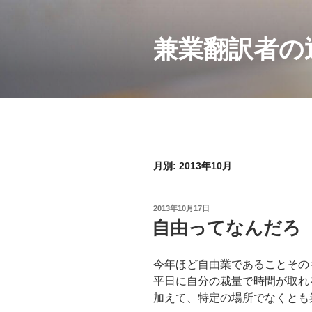
コ
ン
兼業翻訳者の
テ
ン
ツ
へ
ス
キ
ッ
プ
月別: 2013年10月
投
2013年10月17日
稿
自由ってなんだろ
日:
今年ほど自由業であることその
平日に自分の裁量で時間が取れ
加えて、特定の場所でなくとも