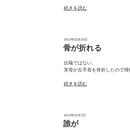
“自
続きを読む
由
っ
て
な
投
2013年10月16日
ん
稿
骨が折れる
日:
だ
ろ”
比喩ではない。
の
実母が左手首を骨折したので帰
“骨
続きを読む
が
折
れ
る”
投
2013年10月7日
の
稿
誰が
日: