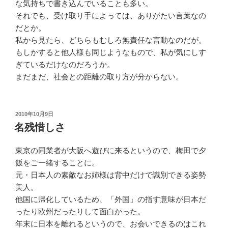
な気持ちで書き込んでいることも多い。
それでも、受け取り手によっては、ありがたい言葉なの
だとか。
私から見たら、どちらもむしろ無責任な言動なのだが。
もしかすると他人様も同じようなもので、私が気にしす
ぎているだけなのだろうか。
まだまだ、社会との距離の取り方が分からない。
投
2010年10月9日
稿
名残惜しさ
日:
東京の同業者が大阪へ遊びに来るというので、梅田で夕
飯をご一緒することに。
元・日本人の素敵なお姉様は背中だけで識別できる姿勢
美人。
他国に帰化しているため、「外国」の指す意味が日本だ
ったり欧州だったりして面白かった。
年末に日本を離れるというので、お会いできるのはこれ