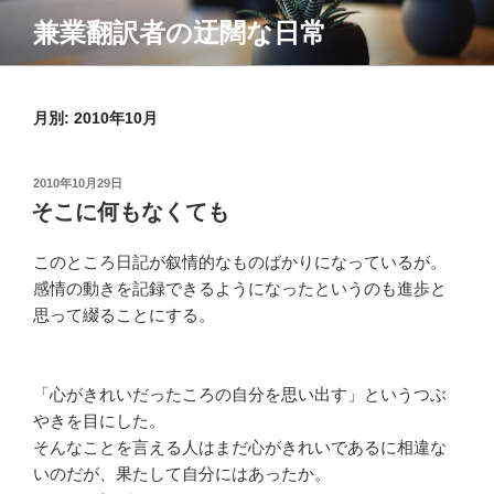
コ
兼業翻訳者の迂闊な日常
ン
テ
ン
月別: 2010年10月
ツ
へ
ス
投
2010年10月29日
キ
稿
そこに何もなくても
ッ
日:
プ
このところ日記が叙情的なものばかりになっているが。
感情の動きを記録できるようになったというのも進歩と
思って綴ることにする。
「心がきれいだったころの自分を思い出す」というつぶ
やきを目にした。
そんなことを言える人はまだ心がきれいであるに相違な
いのだが、果たして自分にはあったか。