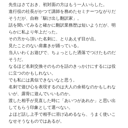
先生はさておき、初対面の方はもう一人いらした。
進行役の社長がかつて講師を務めたセミナーつながりだ
そうだが、自称「駆け出し翻訳家」。
話を聞いてみると確かに翻訳業務歴は短いようだが、明
らかに私より年上だった。
その方から頂いた名刺に、とりあえず目が点。
見たことのない肩書きが踊っている。
当人いわくお遊びで、ちょっとした洒落でつけたものだ
そうだ。
なるほど名刺交換そのものを話のきっかけにするには役
に立つのかもしれない。
でも私には真似できないなと思う。
名刺で遊び心を表現するのは大人の余裕なのかもしれな
いが、露骨に遊んでいいものか。
渡した相手が見直した時に「あいつがあれか」と思い出
してもらう印象として選べない。
よほど話し上手で相手に溶け込めるなら、うまく使いこ
なせそうなものではあるが。