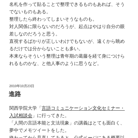
名札を作って貼ることで整理できるものもあれば、そう
でないものもある。
整理したら終わってしまいそうなものも。
対人関係に限らないのだろうが、起点はやはり自分の眼
差しなのだろうと思う。
直視するばかりが正しいわけでもないが、遠くから眺め
るだけでは分からないことも多い。
本来ならそういう整理は青年期の葛藤を経て身につけら
れるものかな、と他人事のように思うなど。
投
2010年10月23日
稿
進路
日:
関西学院大学「
言語コミュニケーション文化セミナー・
入試相談会
」に行ってきた。
「人間の言語本能と文法現象」の講義はとても面白く、
夢中でメモツイートをした。
終わってから見直してみると、公式ページにある概要以