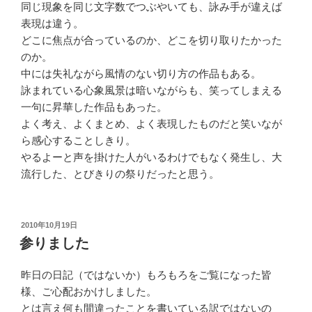
同じ現象を同じ文字数でつぶやいても、詠み手が違えば
表現は違う。
どこに焦点が合っているのか、どこを切り取りたかった
のか。
中には失礼ながら風情のない切り方の作品もある。
詠まれている心象風景は暗いながらも、笑ってしまえる
一句に昇華した作品もあった。
よく考え、よくまとめ、よく表現したものだと笑いなが
ら感心することしきり。
やるよーと声を掛けた人がいるわけでもなく発生し、大
流行した、とびきりの祭りだったと思う。
投
2010年10月19日
稿
参りました
日:
昨日の日記（ではないか）もろもろをご覧になった皆
様、ご心配おかけしました。
とは言え何も間違ったことを書いている訳ではないの