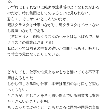
る。
いずれにもそれなりに結束や連帯感のようなものがある
のだが、特に集団としてのふるまいは見られない。
恐らく、そこがいいところなのだが。
翻訳クラスタは仕事つながり、鳥クラスタはペットない
し趣味つながりである。
（逆に言うと、翻訳クラスタのペットはばらばらで、鳥
クラスタの職業はさまざま）
私にとっては両者の性質の違いが面白くもあり、時とし
て苛立つ元になったりしている。
どうしても、仕事の性質上もやもやと湧いてくる不平不
満はあるものだ。
しかし何しろ孤独な仕事、本来は愚痴のはけ口など望む
べくもない。
ところが、同じことを考え思い悩んでいる同業者は案外
たくさんいたことが判明。
ちょこっとつぶやくと、たちどころに同情や同調の言葉