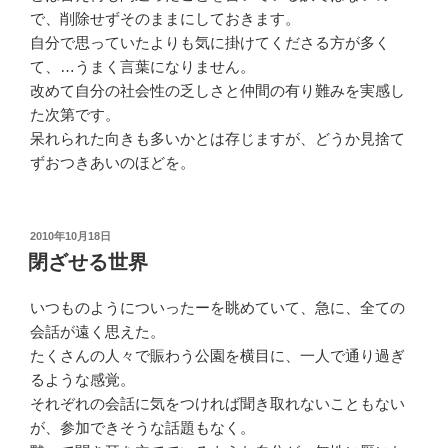
で、削除せずそのままにしておきます。
自分で思っていたよりも気に掛けてくださる方が多く
て、…うまく言葉になりません。
改めて自分の社会性の乏しさと仲間の有り難みを実感し
た次第です。
呆れられた向きも多いかとは存じますが、どうか見捨て
ずおつきあいのほどを。
投
2010年10月18日
稿
閉ざせる世界
日:
いつものようについったーを眺めていて、急に、全ての
会話が遠く思えた。
たくさんの人々で賑わう公園を横目に、一人で通り過ぎ
るような感覚。
それぞれの会話に気をつければ聞き取れないこともない
が、参加できそうな話題もなく。