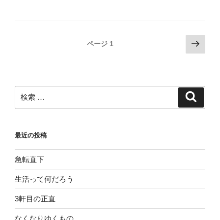
投
次
ページ
1
の
稿
ペ
ナ
ー
ビ
ジ
検
検
ゲ
索
索:
ー
シ
最近の投稿
ョ
ン
急転直下
生活って何だろう
3軒目の正直
なくなりゆくもの