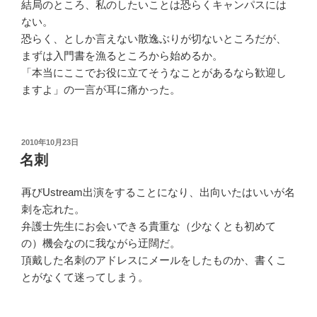
結局のところ、私のしたいことは恐らくキャンパスには
ない。
恐らく、としか言えない散逸ぶりが切ないところだが、
まずは入門書を漁るところから始めるか。
「本当にここでお役に立てそうなことがあるなら歓迎し
ますよ」の一言が耳に痛かった。
投
2010年10月23日
稿
名刺
日:
再びUstream出演をすることになり、出向いたはいいが名
刺を忘れた。
弁護士先生にお会いできる貴重な（少なくとも初めて
の）機会なのに我ながら迂闊だ。
頂戴した名刺のアドレスにメールをしたものか、書くこ
とがなくて迷ってしまう。