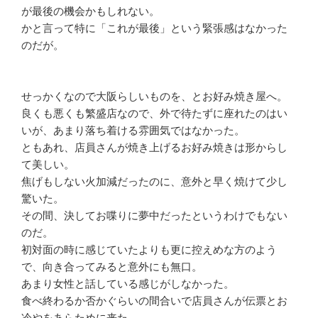
が最後の機会かもしれない。
かと言って特に「これが最後」という緊張感はなかった
のだが。
せっかくなので大阪らしいものを、とお好み焼き屋へ。
良くも悪くも繁盛店なので、外で待たずに座れたのはい
いが、あまり落ち着ける雰囲気ではなかった。
ともあれ、店員さんが焼き上げるお好み焼きは形からし
て美しい。
焦げもしない火加減だったのに、意外と早く焼けて少し
驚いた。
その間、決してお喋りに夢中だったというわけでもない
のだ。
初対面の時に感じていたよりも更に控えめな方のよう
で、向き合ってみると意外にも無口。
あまり女性と話している感じがしなかった。
食べ終わるか否かぐらいの間合いで店員さんが伝票とお
冷やをあらために来た。