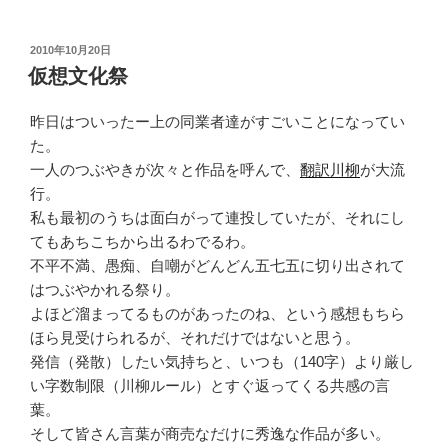
投
2010年10月20日
稿
仮想文化祭
日:
昨日はついったー上の同業者達がすごいことになってい
た。
一人のつぶやきが次々と作品を呼んで、
翻訳川柳
が大流
行。
私も最初のうちは面白がって連投していたが、それにし
てもあちこちから出るわでるわ。
不平不満、愚痴、自嘲がどんどん五七五に切り出されて
はつぶやかれる祭り。
よほど溜まってるものがあったのね、という感想もちら
ほら見受けられるが、それだけではないと思う。
発信（発散）したい気持ちと、いつも（140字）より厳し
い字数制限（川柳ルール）とすぐ返ってくる共感の言
葉。
そして皆さん言葉が商売なだけに秀逸な作品が多い。