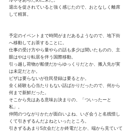
退出を促されていると強く感じたので、おとなしく離席
して精算。
予定のイベントまで時間がまだあるようなので、地下街
へ移動してお茶することに。
仕事の受け方やら量やらの話も多少は聞いたものの、主
眼はやはり転居を伴う国際移動。
引っ越し荷物が船便だからゆっくりだとか、搬入先が実
は未定だとか。
ビザは要らないが住民登録は要るとか。
全く経験も心当たりもない話ばかりだったので、何から
何まで新鮮だった。
そこから先はある意味お決まりの、「ついったーと
私」。
仲間のつながりかたが面白いよね、いざ会うと名残惜し
くて引きずるんだよねといったところ。
引きずるあまり5次会だとか終電だとか、端から見ていて