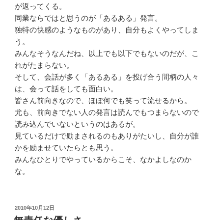
が返ってくる。
同業ならではと思うのが「あるある」発言。
独特の快感のようなものがあり、自分もよくやってしま
う。
みんなそうなんだね、以上でも以下でもないのだが、こ
れがたまらない。
そして、会話が多く「あるある」を投げ合う間柄の人々
は、会って話をしても面白い。
皆さん前向きなので、ほぼ何でも笑って流せるから。
尤も、前向きでない人の発言は読んでもつまらないので
読み込んでいないというのはあるが。
見ているだけで励まされるのもありがたいし、自分が誰
かを励ませていたらとも思う。
みんなひとりでやっているからこそ、なかよしなのか
な。
投
2010年10月12日
稿