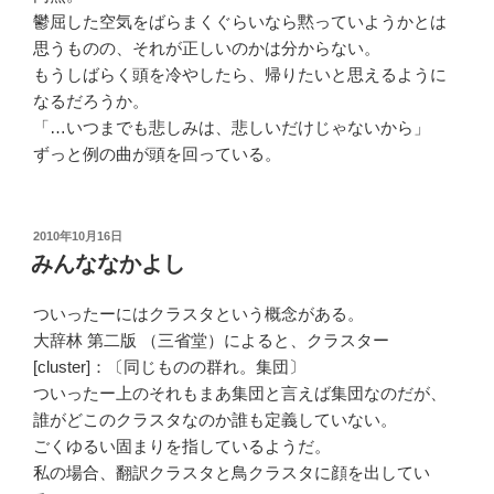
鬱屈した空気をばらまくぐらいなら黙っていようかとは
思うものの、それが正しいのかは分からない。
もうしばらく頭を冷やしたら、帰りたいと思えるように
なるだろうか。
「…いつまでも悲しみは、悲しいだけじゃないから」
ずっと例の曲が頭を回っている。
投
2010年10月16日
稿
みんななかよし
日:
ついったーにはクラスタという概念がある。
大辞林 第二版 （三省堂）によると、クラスター
[cluster]：〔同じものの群れ。集団〕
ついったー上のそれもまあ集団と言えば集団なのだが、
誰がどこのクラスタなのか誰も定義していない。
ごくゆるい固まりを指しているようだ。
私の場合、翻訳クラスタと鳥クラスタに顔を出してい