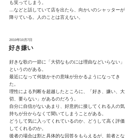
も笑ってしまう。
…などと話していて店を出たら、向かいのシャッターが
降りている。人のことは言えない。
投
2010年10月7日
稿
好き嫌い
日:
好きな歌の一節に「大切なものには理由などいらない」
というのがある。
最近になって何故かその意味が分かるようになってき
た。
理性による判断を超越したところに、「好き、嫌い、大
切、要らない」があるのだろう。
自分に自信がないあまり、好意的に接してくれる人の気
持ちが分からなくて聞いてしまうことがある。
どうして気に入ってくれているのか、どうして高く評価
してくれるのか。
後者の場合は割と具体的な回答をもらえるが、前者とな