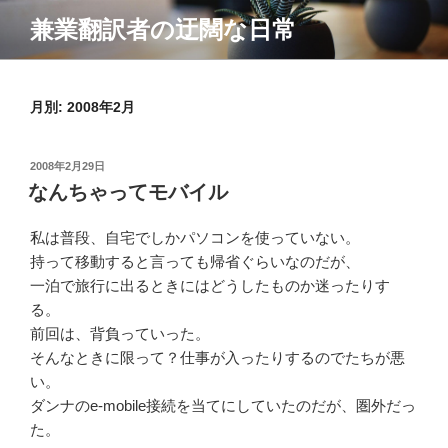
コ
兼業翻訳者の迂闊な日常
ン
テ
ン
月別: 2008年2月
ツ
へ
ス
投
2008年2月29日
キ
稿
なんちゃってモバイル
ッ
日:
プ
私は普段、自宅でしかパソコンを使っていない。
持って移動すると言っても帰省ぐらいなのだが、
一泊で旅行に出るときにはどうしたものか迷ったりす
る。
前回は、背負っていった。
そんなときに限って？仕事が入ったりするのでたちが悪
い。
ダンナのe-mobile接続を当てにしていたのだが、圏外だっ
た。