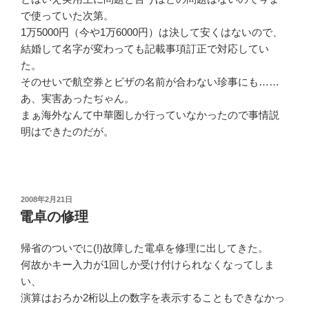
で使っていた次第。
1万5000円（今や1万6000円）は決して安くはないので、
結婚して名字が変わっても記載事項訂正で対応してい
た。
そのせいで航空券とビザの名前が合わない珍事にも……
あ、実害あったぢゃん。
まぁ海外なんて中華圏しか行っていなかったので事情説
明はできたのだが。
投
2008年2月21日
稿
電卓の修理
日:
帰省のついでに(!)故障した電卓を修理に出してきた。
何故かキー入力が1回しか受け付けられなくなってしま
い、
演算はおろか2桁以上の数字を表示することもできなかっ