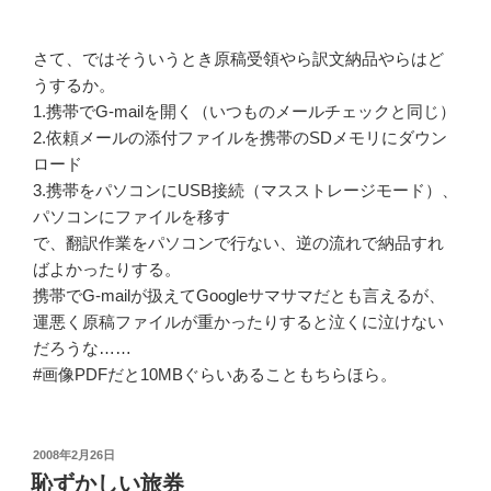
さて、ではそういうとき原稿受領やら訳文納品やらはど
うするか。
1.携帯でG-mailを開く（いつものメールチェックと同じ）
2.依頼メールの添付ファイルを携帯のSDメモリにダウン
ロード
3.携帯をパソコンにUSB接続（マスストレージモード）、
パソコンにファイルを移す
で、翻訳作業をパソコンで行ない、逆の流れで納品すれ
ばよかったりする。
携帯でG-mailが扱えてGoogleサマサマだとも言えるが、
運悪く原稿ファイルが重かったりすると泣くに泣けない
だろうな……
#画像PDFだと10MBぐらいあることもちらほら。
投
2008年2月26日
稿
恥ずかしい旅券