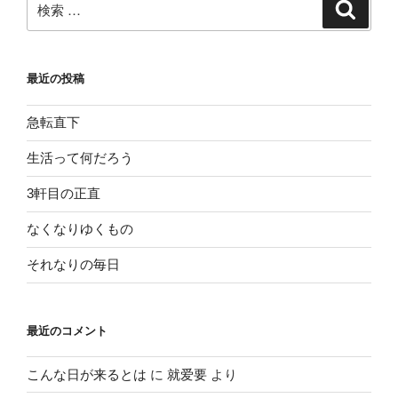
検
ゲ
索
索:
ー
シ
最近の投稿
ョ
ン
急転直下
生活って何だろう
3軒目の正直
なくなりゆくもの
それなりの毎日
最近のコメント
こんな日が来るとは
に
就爱要
より