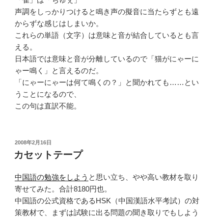
声調をしっかりつけると鳴き声の擬音に当たらずとも遠
からずな感じはしまいか。
これらの単語（文字）は意味と音が結合しているとも言
える。
日本語では意味と音が分離しているので「猫がにゃーに
ゃー鳴く」と言えるのだ。
「にゃーにゃーは何て鳴くの？」と聞かれても……とい
うことになるので、
この句は直訳不能。
投
2008年2月16日
稿
カセットテープ
日:
中国語の勉強をしよう
と思い立ち、やや高い教材を取り
寄せてみた。合計8180円也。
中国語の公式資格であるHSK（中国漢語水平考試）の対
策教材で、まずは試験に出る問題の聞き取りでもしよう