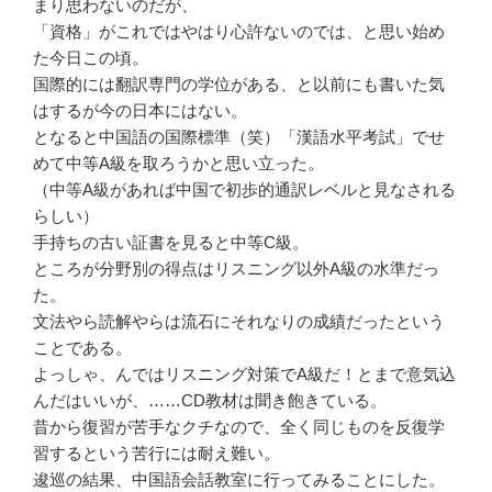
まり思わないのだが、
「資格」がこれではやはり心許ないのでは、と思い始め
た今日この頃。
国際的には翻訳専門の学位がある、と以前にも書いた気
はするが今の日本にはない。
となると中国語の国際標準（笑）「漢語水平考試」でせ
めて中等A級を取ろうかと思い立った。
（中等A級があれば中国で初歩的通訳レベルと見なされる
らしい）
手持ちの古い証書を見ると中等C級。
ところが分野別の得点はリスニング以外A級の水準だっ
た。
文法やら読解やらは流石にそれなりの成績だったという
ことである。
よっしゃ、んではリスニング対策でA級だ！とまで意気込
んだはいいが、……CD教材は聞き飽きている。
昔から復習が苦手なクチなので、全く同じものを反復学
習するという苦行には耐え難い。
逡巡の結果、中国語会話教室に行ってみることにした。