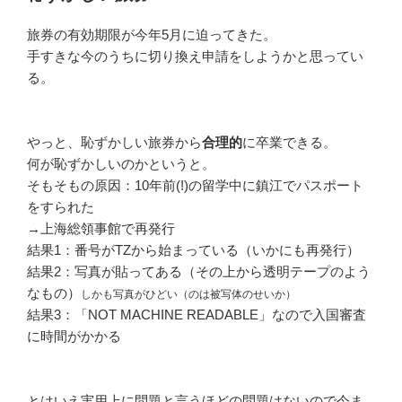
日:
旅券の有効期限が今年5月に迫ってきた。
手すきな今のうちに切り換え申請をしようかと思ってい
る。
やっと、恥ずかしい旅券から
合理的
に卒業できる。
何が恥ずかしいのかというと。
そもそもの原因：10年前(!)の留学中に鎮江でパスポート
をすられた
→上海総領事館で再発行
結果1：番号がTZから始まっている（いかにも再発行）
結果2：写真が貼ってある（その上から透明テープのよう
なもの）
しかも写真がひどい（のは被写体のせいか）
結果3：「NOT MACHINE READABLE」なので入国審査
に時間がかかる
とはいえ実用上に問題と言うほどの問題はないので今ま