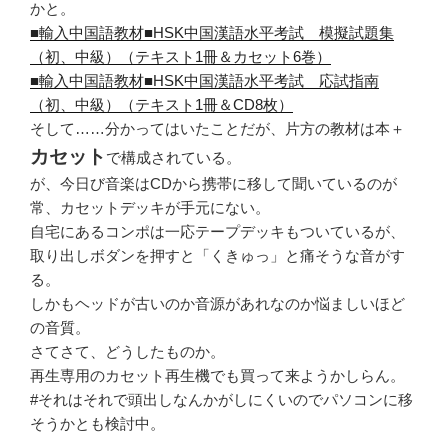
かと。
■輸入中国語教材■HSK中国漢語水平考試 模擬試題集
（初、中級）（テキスト1冊＆カセット6巻）
■輸入中国語教材■HSK中国漢語水平考試 応試指南
（初、中級）（テキスト1冊＆CD8枚）
そして……分かってはいたことだが、片方の教材は本＋
カセット
で構成されている。
が、今日び音楽はCDから携帯に移して聞いているのが
常、カセットデッキが手元にない。
自宅にあるコンポは一応テープデッキもついているが、
取り出しボダンを押すと「くきゅっ」と痛そうな音がす
る。
しかもヘッドが古いのか音源があれなのか悩ましいほど
の音質。
さてさて、どうしたものか。
再生専用のカセット再生機でも買って来ようかしらん。
#それはそれで頭出しなんかがしにくいのでパソコンに移
そうかとも検討中。