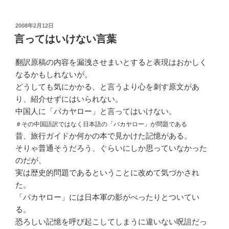
投
2008年2月12日
稿
言ってはいけない言葉
日:
翻訳原稿の内容を漏洩させまいとすると表現はおかしく
なるかもしれないが。
どうしても気にかかる、と言うより心を刺す原文があ
り、紹介せずにはいられない。
中国人に「バカヤロー」と言ってはいけない。
＃その中国語訳ではなく日本語の「バカヤロー」が問題である
昔、旅行ガイドか何かの本で見かけた記憶がある。
そりゃ普通そうだろう、ぐらいにしか思っていなかった
のだが、
実は歴史的問題であるということに改めて気づかされ
た。
「バカヤロー」には日本軍の影がべったりとついてい
る。
恐ろしい記憶を呼び起こしてしまうに違いない呪詛だっ