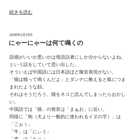
“電
続きを読む
卓
の
修
投
2008年2月19日
稿
理”
にゃーにゃーは何て鳴くの
日:
の
語感がいいか悪いかは母語話者にしか分からないよね、
という話をしていて思い出した。
そういえば中国語には日本語ほど擬音表現がない。
「猫は猫って鳴くんだよ」とダンナに教えると狐につま
まれたような顔。
それはそうだろう、猫をネコと読んでしまったらおかし
い。
中国語では「猫」の発音は「まぁお」に近い。
同様に「狗（犬より一般的に使われるイヌの字）」は
「ごぉぅ」
「牛」は「にぃう」
「雀」は「ちゅぇ」