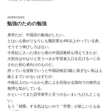
投
2008年2月8日
稿
勉強のための勉強
日:
唐突だが、中国語の勉強がしたい。
とはいえ曲がりなりにも翻訳業を4年以上やっている身、
そうそう伸びしろはない。
今世紀に入った頃から巷の中国語教材も増えてきたが、
大部分はやはりと言うべきか学習者人口を広げるべく出
された初心者向けのものだ。
持っている資格でいうと中国語検定2級に過ぎない私は上
級とまでいかないはずだが、
中級以上のレベルから更に上を目指せる国内での独学は
無理な気がしている。
かといってまた語学留学と言うのもいまいちぴんとこな
い。
もう「就職」する気はないので「学歴」が欲しいともあ