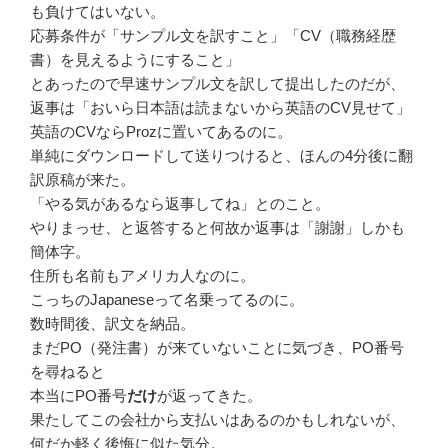
も負けてはいない。
応募条件が「サンプル文を訳すこと」「CV（職務経歴
書）を見えるようにすること」
とあったので早速サンプル文を訳して提出したのだが、
返事は「おいら日本語は読まないから英語のCV見せて」
英語のCVならProzに置いてあるのに。
単純にダウンロードして送りつけると、ほんの4分後に翻
訳原稿が来た。
「やる気があるなら返事してね」とのこと。
やりまっせ、と返答すると何故か返事は「謝謝」しかも
簡体字。
住所も名前もアメリカ人なのに。
こっちのJapaneseって名乗ってるのに。
数時間後、訳文を納品。
まだPO（発注書）が来ていないことに気づき、PO番号
を尋ねると
本当にPO番号
だけ
が返ってきた。
果たしてこの会社から支払いはあるのかもしれないが、
何だか軽く後悔に似た気分。