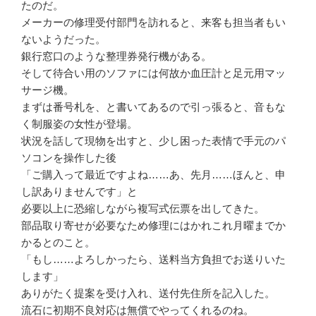
たのだ。
メーカーの修理受付部門を訪れると、来客も担当者もい
ないようだった。
銀行窓口のような整理券発行機がある。
そして待合い用のソファには何故か血圧計と足元用マッ
サージ機。
まずは番号札を、と書いてあるので引っ張ると、音もな
く制服姿の女性が登場。
状況を話して現物を出すと、少し困った表情で手元のパ
ソコンを操作した後
「ご購入って最近ですよね……あ、先月……ほんと、申
し訳ありませんです」と
必要以上に恐縮しながら複写式伝票を出してきた。
部品取り寄せが必要なため修理にはかれこれ月曜までか
かるとのこと。
「もし……よろしかったら、送料当方負担でお送りいた
します」
ありがたく提案を受け入れ、送付先住所を記入した。
流石に初期不良対応は無償でやってくれるのね。