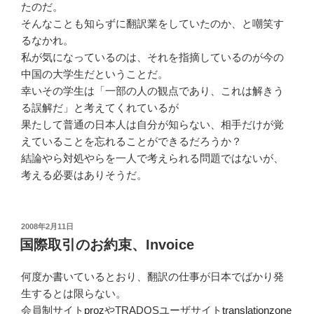
たのだ。
そんなことも知らずに翻訳業をしていたのか、と嘲笑す
るなかれ。
私が気になっているのは、それを指摘しているのが今の
中国の大学生だということだ。
幸いその学生は「一部の人の観点であり、これは解きう
る誤解だ」と考えてくれているが
果たして普通の日本人は自分が知らない、相手だけが覚
えていることを忘れることができるだろうか？
結論やら対処やらを一人で考えられる問題ではないが、
考える必要はありそうだ。
投
2008年2月11日
稿
国際取引のお約束、Invoice
日:
何度か書いているとおり、翻訳の仕事が日本でばかり発
生するとは限らない。
会員制サイト
proz
やTRADOSユーザサイト
translationzone