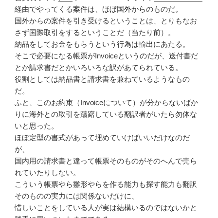
経由でやってくる案件は、ほぼ国外からのものだ。
国外からの案件を引き受けるということは、とりもなお
さず国際取引をするということだ（当たり前）。
納品をしてお金をもらうという行為は輸出にあたる。
そこで必要になる帳票がInvoiceというのだが、送付書だ
とか請求書だとかいろいろな訳があてられている。
役割としては納品書と請求書を兼ねているようなもの
だ。
ふと、このお約束（Invoiceについて）が分からないばか
りに海外との取引を躊躇している翻訳者がいたら勿体な
いと思った。
ほぼ定型の書式があって埋めていけばいいだけなのだ
が、
国内用の請求書と違って帳票そのものがそのへんで売ら
れていたりしない。
こういう帳票やら雛形やらを作る能力も探す能力も翻訳
そのものの実力には関係ないだけに、
惜しいことをしている人が実は結構いるのではないかと