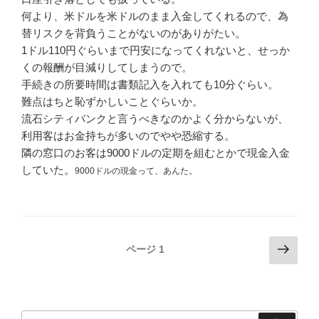
何より、米ドルを米ドルのまま入金してくれるので、為
替リスクを背負うことがないのがありがたい。
1ドル110円ぐらいまで円安になってくれないと、せっか
くの報酬が目減りしてしまうので。
手続きの所要時間は書類記入を入れても10分ぐらい。
難点はちと恥ずかしいことぐらいか。
流石シティバンクと言うべきなのかよく分からないが、
利用客はお金持ちが多いのでやや恐縮する。
隣の窓口のお客は9000ドルの定期を組むとかで現金入金
していた。
9000ドルの現金って、あんた。
投
次
ページ
1
の
稿
ペ
ナ
ー
ビ
ジ
検