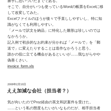
勝手に思いついたまでである。
そこで、自分がいつも使っているWordの帳票をExcelに移
して改変してみた。
Excelファイルのほうが後々で手直ししやすいし、特に知
識がなくても利用しやすい。
「メールで訳文を納品」に特化した雛形は珍しいのでは
なかろうか。
記入例で初歩的なお約束が分かれば「メールで」を「郵
送で」に変えたりすることは造作なかろうと思う。
誰かの役に立てる機会があるといいが……我ながらやや
偽善くさい。
invoice_form.xls
投
2008年2月10日
稿
ええ加減な会社（担当者？）
日:
気が向いたのでProz経由の英文和訳案件を受けた。
……という私の態度もたいがいなものだが、相手担当者