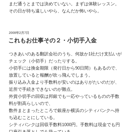
まだ通うとまでは決めていない。まずは体験レッスン。
その日が待ち遠しいやら、なんだか怖いやら。
投
2008年2月7日
稿
これもお仕事その２・小切手入金
日:
つきあいのある翻訳会社のうち、何故か1社だけ支払いが
チェック（小切手）だったりする。
小切手には換金期限（発行日から90日間）もあるので、
放置していると報酬が吹っ飛んでしまう。
振り込み入金より手数料が安いのはありがたいのだが、
近所で手続きできないのが難点。
外貨小切手の回収は邦銀でも一応やっているものの手数
料が割高らしいので、
数件まとまったところで銀座か横浜のシティバンクへ持
ち込むことにしている。
シティバンクは回収手数料1000円。手数料は現金でも円
口座引き落としでも扱っている。