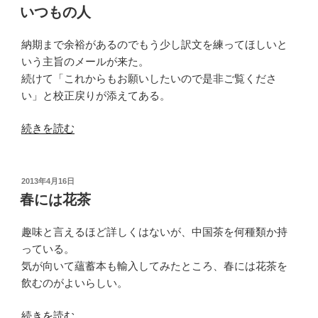
稿
いつもの人
日:
納期まで余裕があるのでもう少し訳文を練ってほしいと
いう主旨のメールが来た。
続けて「これからもお願いしたいので是非ご覧くださ
い」と校正戻りが添えてある。
“い
続きを読む
つ
も
の
投
2013年4月16日
稿
人”
春には花茶
日:
の
趣味と言えるほど詳しくはないが、中国茶を何種類か持
っている。
気が向いて蘊蓄本も輸入してみたところ、春には花茶を
飲むのがよいらしい。
“春
続きを読む