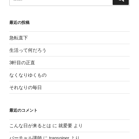
索
索:
最近の投稿
急転直下
生活って何だろう
3軒目の正直
なくなりゆくもの
それなりの毎日
最近のコメント
こんな日が来るとは
に
就爱要
より
バーチャル講師
に
transniper
より