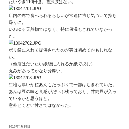
ー
たいやき110円也。選択肢はない。
ト”
の
店内の席で食べられるらしいが常連に怖じ気づいて持ち
帰りに。
いわゆる天然物ではなく、特に保温もされていなかっ
た。
ポリ袋に入れて提供されたのが実は初めてかもしれな
い。
（他店はだいたい紙袋に入れるか紙で挟む）
丸みがあってかなり分厚い。
生地も厚いが粒あんもたっぷりで一部はちきれていた。
あんは豆の味と食感がだいぶ残っており、甘納豆が入っ
ているかと思うほど。
意外とくどい甘さではなかった。
投
2013年4月25日