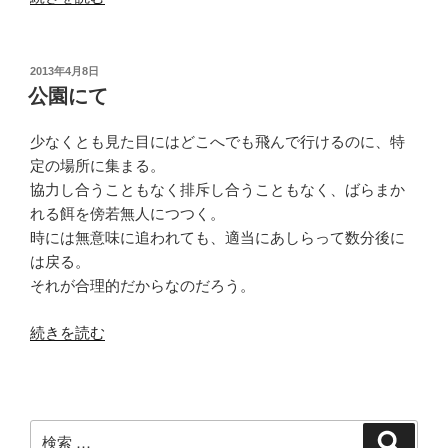
に
は
花
投
2013年4月8日
稿
茶”
公園にて
日:
の
少なくとも見た目にはどこへでも飛んで行けるのに、特
定の場所に集まる。
協力し合うこともなく排斥し合うこともなく、ばらまか
れる餌を傍若無人につつく。
時には無意味に追われても、適当にあしらって数分後に
は戻る。
それが合理的だからなのだろう。
“公
続きを読む
園
に
て”
の
検
検