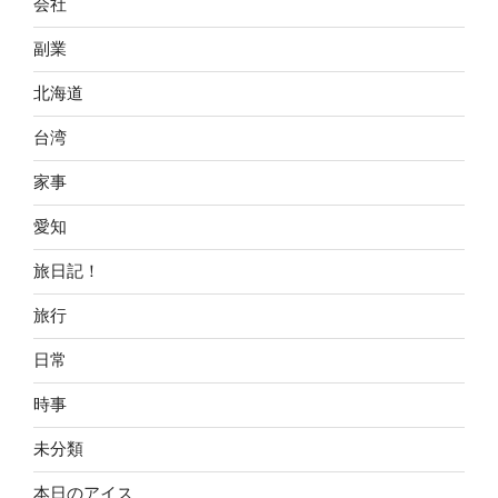
会社
副業
北海道
台湾
家事
愛知
旅日記！
旅行
日常
時事
未分類
本日のアイス