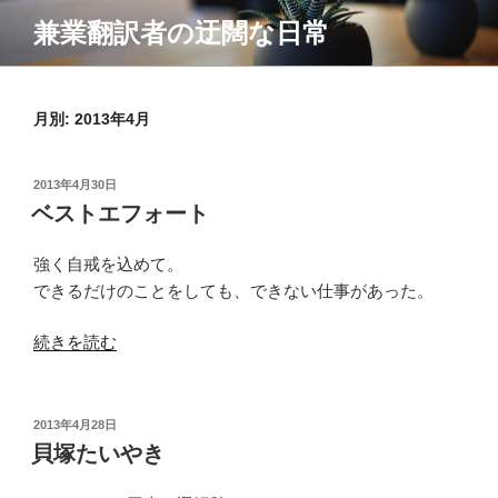
コ
兼業翻訳者の迂闊な日常
ン
テ
ン
月別: 2013年4月
ツ
へ
ス
投
2013年4月30日
キ
稿
ベストエフォート
ッ
日:
プ
強く自戒を込めて。
できるだけのことをしても、できない仕事があった。
“ベ
続きを読む
ス
ト
エ
投
2013年4月28日
稿
フ
貝塚たいやき
日:
ォ