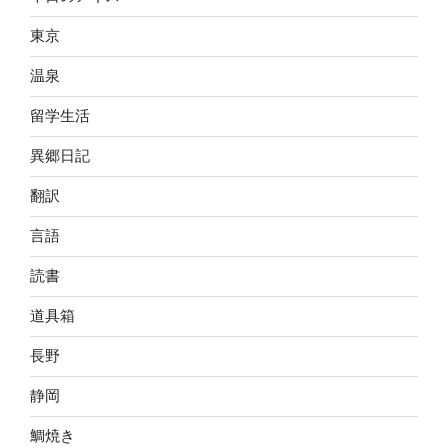
東京
温泉
留学生活
異郷日記
翻訳
言語
読書
道具箱
長野
静岡
鯛焼き