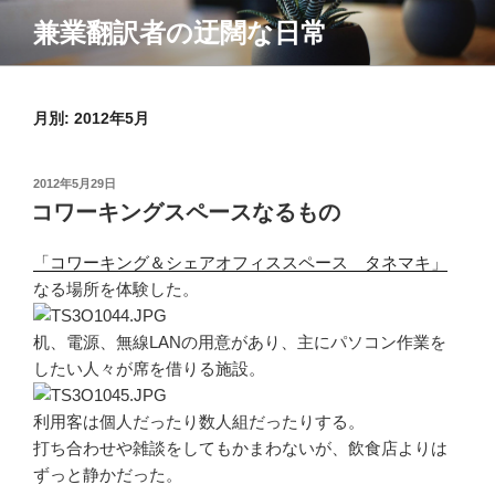
コ
兼業翻訳者の迂闊な日常
ン
テ
ン
月別: 2012年5月
ツ
へ
ス
投
2012年5月29日
キ
稿
コワーキングスペースなるもの
ッ
日:
プ
「コワーキング＆シェアオフィススペース タネマキ」
なる場所を体験した。
机、電源、無線LANの用意があり、主にパソコン作業を
したい人々が席を借りる施設。
利用客は個人だったり数人組だったりする。
打ち合わせや雑談をしてもかまわないが、飲食店よりは
ずっと静かだった。