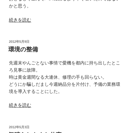
かと思う。
“海
続きを読む
を
探
る
投
2012年5月9日
稿
人々”
環境の整備
日:
の
先週末やんごとない事情で愛機を都内に持ち出したとこ
ろ見事に故障。
時は黄金週間なる大連休、修理の手も回らない。
どうにか騙しだまし今週納品分を片付け、予備の業務環
境を導入することにした。
“環
続きを読む
境
の
整
投
2012年5月3日
稿