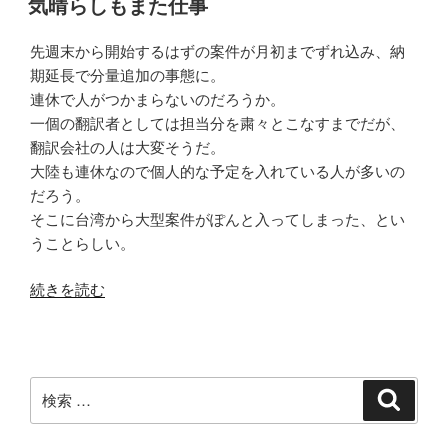
備”
気晴らしもまた仕事
日:
の
先週末から開始するはずの案件が月初までずれ込み、納
期延長で分量追加の事態に。
連休で人がつかまらないのだろうか。
一個の翻訳者としては担当分を粛々とこなすまでだが、
翻訳会社の人は大変そうだ。
大陸も連休なので個人的な予定を入れている人が多いの
だろう。
そこに台湾から大型案件がぽんと入ってしまった、とい
うことらしい。
“気
続きを読む
晴
ら
し
も
検
検
ま
索
索:
た