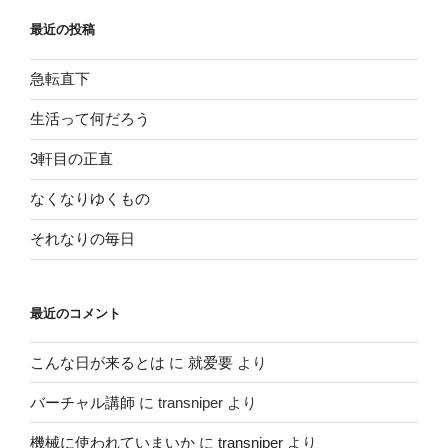
仕
最近の投稿
事”
の
急転直下
生活って何だろう
3軒目の正直
なくなりゆくもの
それなりの毎日
最近のコメント
こんな日が来るとは
に
就爱要
より
バーチャル講師
に
transniper
より
機械に使われていまいか
に
transniper
より