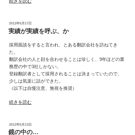
“上
続きを読む
を
向
け”
投
2012年5月17日
稿
の
実績が実績を呼ぶ、か
日:
採用面談をすると言われ、とある翻訳会社を訪ねてき
た。
翻訳会社の人と顔を合わせることは珍しく、9年ほどの業
務歴の中で3社しかない。
登録翻訳者として採用されることは決まっていたので、
少しは気楽に話ができた。
（以下は自慢注意、無視を推奨）
“実
続きを読む
績
が
実
投
2012年5月13日
稿
績
鏡の中の…