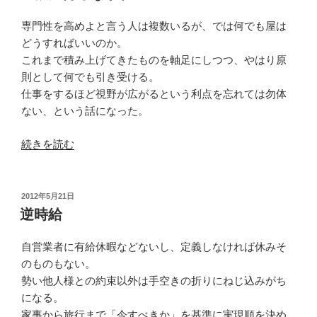
日:
の
話
専門性を高めよと言う人は複数いるが、では何でも屋は
は
どうすればいいのか。
な
これまで積み上げてきたものを軸足にしつつ、やはり原
く
則として何でも引き受ける。
と
仕事をするほど視野が広がるという利点を忘れては勿体
も”
ない、という話になった。
の
“一
続きを読む
概
に
侮
投
2012年5月21日
稿
る
逆時給
日:
な
か
自営業者に有給休暇などないし、定義しなければ休みそ
れ”
のものもない。
の
勢い他人様との約束以外は手空きの折りにねじ込みがち
になる。
家事から旅行まで「今すべきか」を基準に実現順を決め