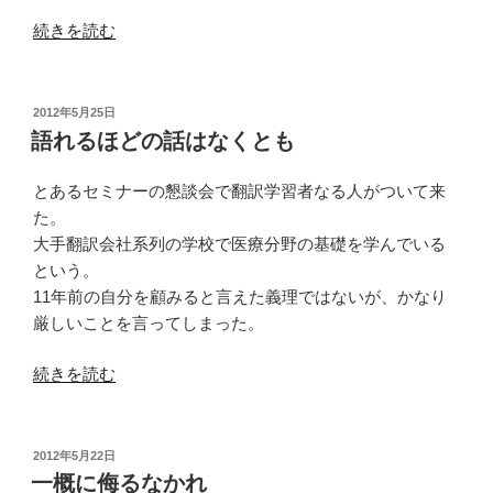
“コ
続きを読む
ワ
ー
キ
投
2012年5月25日
稿
ン
語れるほどの話はなくとも
日:
グ
ス
とあるセミナーの懇談会で翻訳学習者なる人がついて来
ペ
た。
ー
大手翻訳会社系列の学校で医療分野の基礎を学んでいる
ス
という。
な
11年前の自分を顧みると言えた義理ではないが、かなり
る
厳しいことを言ってしまった。
も
“語
続きを読む
の”
れ
の
る
ほ
投
2012年5月22日
稿
ど
一概に侮るなかれ