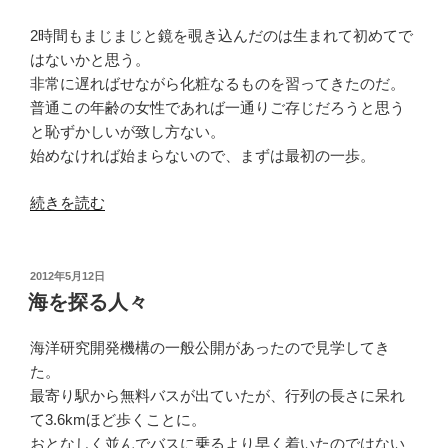
日:
を
呼
2時間もまじまじと鏡を覗き込んだのは生まれて初めてで
ぶ、
はないかと思う。
か”
非常に遅ればせながら化粧なるものを習ってきたのだ。
の
普通この年齢の女性であれば一通りご存じだろうと思う
と恥ずかしいが致し方ない。
始めなければ始まらないので、まずは最初の一歩。
“鏡
続きを読む
の
中
の…”
投
2012年5月12日
稿
の
海を探る人々
日:
海洋研究開発機構の一般公開があったので見学してき
た。
最寄り駅から無料バスが出ていたが、行列の長さに呆れ
て3.6kmほど歩くことに。
おとなしく並んでバスに乗るより早く着いたのではない