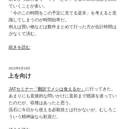
ていくことが多い。
「今のこの時間をこの予定に充てる是非」を考えると意
識してしまうのが時間効率だ。
例えば買い物などは数件まとめて行った方が合計時間は
少なくて済む。
“逆
続きを読む
時
給”
の
投
2012年5月19日
稿
上を向け
日:
JATセミナー「翻訳でメシは食えるか」
に行ってきた。
あまりにも直接的な問いかけに直前まで聴講を迷ってい
たのだが、収穫はあったと思う。
流石に今日から使える必殺技とは行かないが、むしろこ
ういう精神論なら歓迎だ。