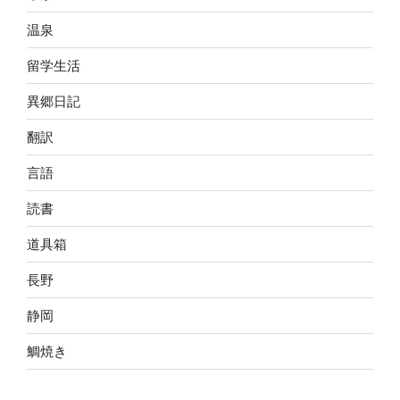
温泉
留学生活
異郷日記
翻訳
言語
読書
道具箱
長野
静岡
鯛焼き