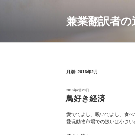
コ
ン
兼業翻訳者の
テ
ン
ツ
へ
ス
キ
ッ
プ
月別: 2016年2月
投
2016年2月20日
稿
鳥好き経済
日:
愛でてよし、嗅いでよし、食べ
愛玩動物市場での扱いは小さい