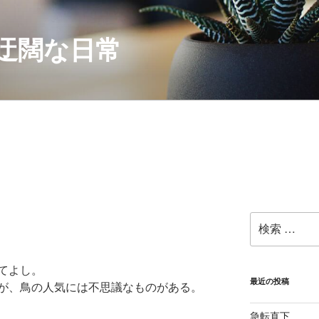
迂闊な日常
検
索:
てよし。
最近の投稿
が、鳥の人気には不思議なものがある。
急転直下