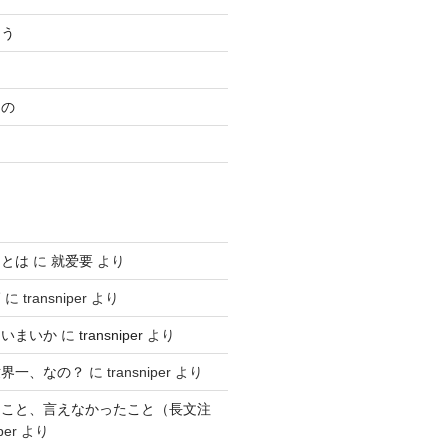
ろう
もの
日
るとは
に
就爱要
より
師
に
transniper
より
ていまいか
に
transniper
より
世界一、なの？
に
transniper
より
たこと、言えなかったこと（長文注
per
より