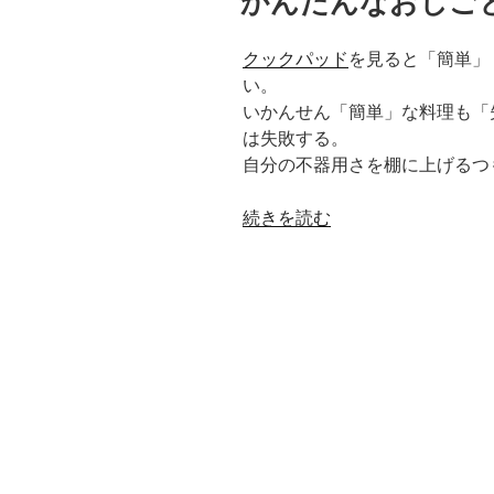
かんたんなおしご
日:
クックパッド
を見ると「簡単」
い。
いかんせん「簡単」な料理も「
は失敗する。
自分の不器用さを棚に上げるつ
“か
続きを読む
ん
た
ん
な
お
し
ご
と”
の