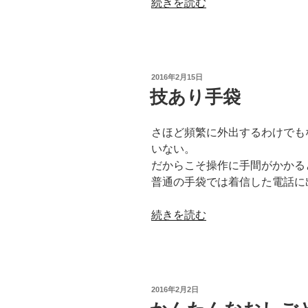
“鳥
続きを読む
好
き
経
済”
投
2016年2月15日
の
稿
技あり手袋
日:
さほど頻繁に外出するわけでも
いない。
だからこそ操作に手間がかかる
普通の手袋では着信した電話に
“技
続きを読む
あ
り
手
袋”
投
2016年2月2日
の
稿