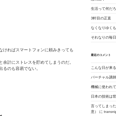
生活って何だ
3軒目の正直
なくなりゆく
それなりの毎
なければスマートフォンに頼みきっても
最近のコメント
と余計にストレスを貯めてしまうのだ。
こんな日が来
出るのも容易でない。
バーチャル講
機械に使われ
日本の技術は
言ってしまっ
意）
に
transni