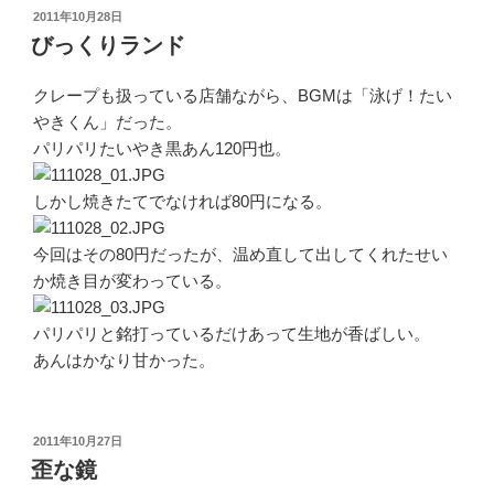
投
2011年10月28日
稿
びっくりランド
日:
クレープも扱っている店舗ながら、BGMは「泳げ！たい
やきくん」だった。
パリパリたいやき黒あん120円也。
しかし焼きたてでなければ80円になる。
今回はその80円だったが、温め直して出してくれたせい
か焼き目が変わっている。
パリパリと銘打っているだけあって生地が香ばしい。
あんはかなり甘かった。
投
2011年10月27日
稿
歪な鏡
日: