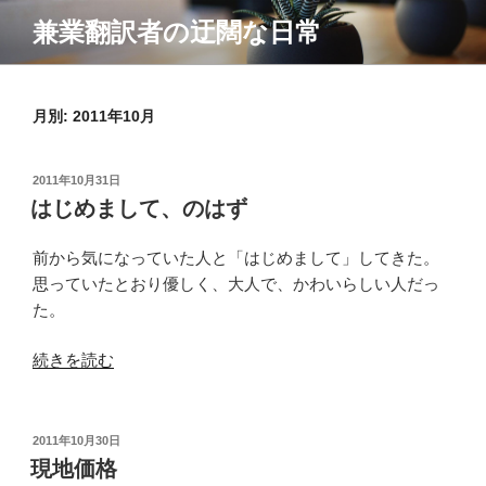
コ
兼業翻訳者の迂闊な日常
ン
テ
ン
月別: 2011年10月
ツ
へ
ス
投
2011年10月31日
キ
稿
はじめまして、のはず
ッ
日:
プ
前から気になっていた人と「はじめまして」してきた。
思っていたとおり優しく、大人で、かわいらしい人だっ
た。
“は
続きを読む
じ
め
ま
投
2011年10月30日
稿
し
現地価格
日: