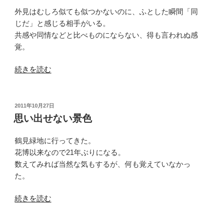
外見はむしろ似ても似つかないのに、ふとした瞬間「同
じだ」と感じる相手がいる。
共感や同情などと比べものにならない、得も言われぬ感
覚。
“歪
続きを読む
な
鏡”
の
投
2011年10月27日
稿
思い出せない景色
日:
鶴見緑地に行ってきた。
花博以来なので21年ぶりになる。
数えてみれば当然な気もするが、何も覚えていなかっ
た。
“思
続きを読む
い