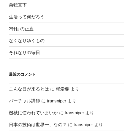
ン
急転直下
生活って何だろう
3軒目の正直
なくなりゆくもの
それなりの毎日
最近のコメント
こんな日が来るとは
に
就爱要
より
バーチャル講師
に
transniper
より
機械に使われていまいか
に
transniper
より
日本の技術は世界一、なの？
に
transniper
より