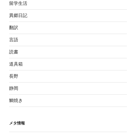
留学生活
異郷日記
翻訳
言語
読書
道具箱
長野
静岡
鯛焼き
メタ情報