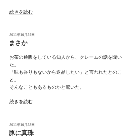
“プ
続きを読む
ー
ア
ル
投
2011年10月24日
稿
茶
まさか
日:
の
評
お茶の通販をしている知人から、クレームの話を聞い
定”
た。
の
「味も香りもないから返品したい」と言われたとのこ
と。
そんなこともあるものかと驚いた。
“ま
続きを読む
さ
か”
の
投
2011年10月22日
稿
豚に真珠
日: