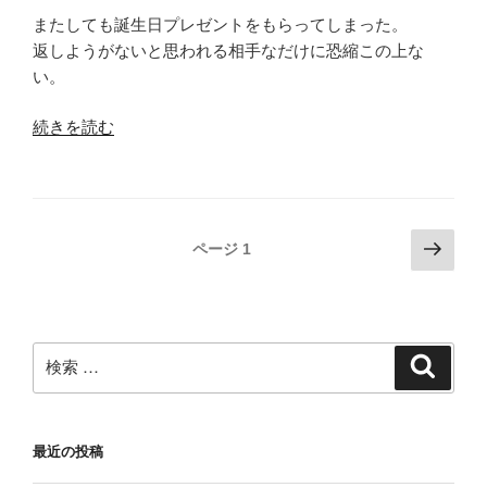
またしても誕生日プレゼントをもらってしまった。
返しようがないと思われる相手なだけに恐縮この上な
い。
“豚
続きを読む
に
真
珠”
の
投
次
ページ
1
の
稿
ペ
ナ
ー
ビ
ジ
検
検
ゲ
索
索:
ー
シ
最近の投稿
ョ