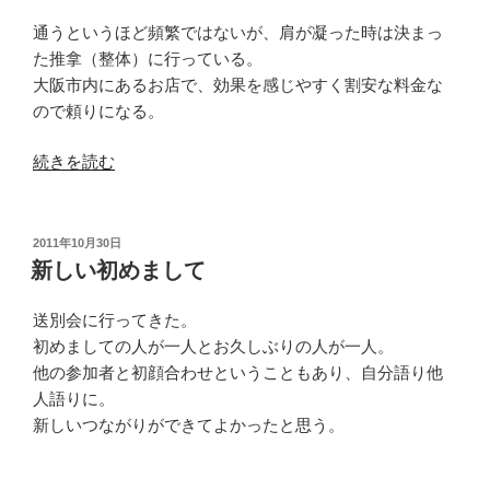
て、
の
通うというほど頻繁ではないが、肩が凝った時は決まっ
は
た推拿（整体）に行っている。
ず”
大阪市内にあるお店で、効果を感じやすく割安な料金な
の
ので頼りになる。
“現
続きを読む
地
価
格”
投
2011年10月30日
稿
の
新しい初めまして
日:
送別会に行ってきた。
初めましての人が一人とお久しぶりの人が一人。
他の参加者と初顔合わせということもあり、自分語り他
人語りに。
新しいつながりができてよかったと思う。