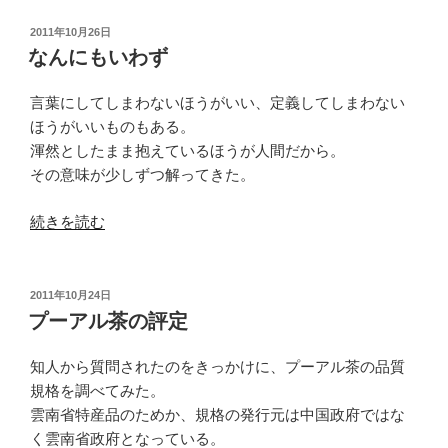
出
せ
投
2011年10月26日
稿
な
なんにもいわず
日:
い
景
言葉にしてしまわないほうがいい、定義してしまわない
色”
ほうがいいものもある。
の
渾然としたまま抱えているほうが人間だから。
その意味が少しずつ解ってきた。
“な
続きを読む
ん
に
も
投
2011年10月24日
稿
い
プーアル茶の評定
日:
わ
ず”
知人から質問されたのをきっかけに、プーアル茶の品質
の
規格を調べてみた。
雲南省特産品のためか、規格の発行元は中国政府ではな
く雲南省政府となっている。