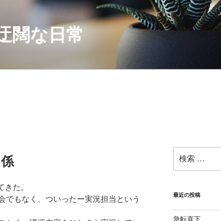
迂闊な日常
検
き係
索:
てきた。
最近の投稿
会でもなく、ついったー実況担当という
急転直下