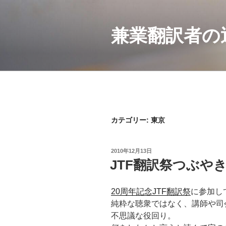
コ
ン
兼業翻訳者の
テ
ン
ツ
へ
ス
キ
ッ
プ
カテゴリー: 東京
投
2010年12月13日
稿
JTF翻訳祭つぶや
日:
20周年記念JTF翻訳祭
に参加し
純粋な聴衆ではなく、講師や司
不思議な役回り。