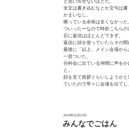
と思い出せないほどだ。
全文は書き込むなとか文句は書
かまいなし。
構っている余裕は全くなかった
ついったーなので時折こちらの
石に返信はほとんどできず。
返信に頭を使っていたらその間
最後に「以上、メイン会場から
一息ついた。
分科会に出ている仲間に声をか
と。
顔を見て挨拶ぐらいしようかと
ていたので早々に会場を出てし
投
2010年12月13日
稿
みんなでごはん
日: