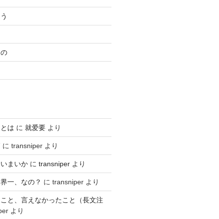
ろう
もの
日
るとは
に
就爱要
より
師
に
transniper
より
ていまいか
に
transniper
より
世界一、なの？
に
transniper
より
たこと、言えなかったこと（長文注
per
より