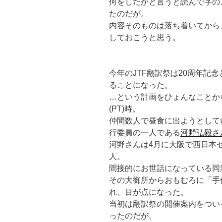
何をしたかと言うと読んで字の
たのだが。
内容そのものは落ち着いてから
しておこうと思う。
今年のJTF翻訳祭は20周年記
ることになった。
…という計画をひょんなことか
(PT)時。
仲間数人で昼食に出ようとして
行委員の一人である
河野弘毅さ
河野さんは4月に大阪で西日本
人。
間接的にお世話になっている同
その大御所からおもむろに「手
れ、目が点になった。
当初は翻訳祭の開催案内をつい
ったのだが。