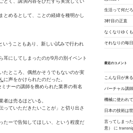
ごとく、講演内容をひたすら実況してい
生活って何だ
まとめるとして、ことの経緯を種明かし
3軒目の正直
なくなりゆく
それなりの毎
念ということもあり、新しい試みで行われ
ら耳にしてしまったのが9月の別イベント
最近のコメント
いたところ、偶然かそうでもないのか実
こんな日が来
ん
に声をかけられたのだった。
セミナーの講師を務められた業界の有名
バーチャル講
機械に使われ
業者は売るほどいる。
伝っていただきたいことが」と切り出さ
日本の技術は
言ってしまっ
ったーで告知してほしい、という程度だ
意）
に
transni