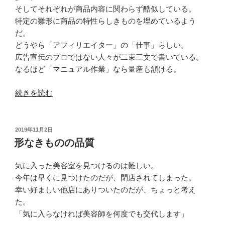
そしてそれぞれが商品内容に関わらず酷似している。
特定の雛形に商品の特性らしきものを埋めているよう
だ。
どうやら「アフィリエイター」の「仕事」らしい。
広告宣伝のプロではない人々が二束三文で書いている。
なるほど「マニュアル作業」なら量産も頷ける。
“恐
続きを読む
ら
く
巡
投
2019年11月2日
稿
る
形なきものの品質
日:
も
の”
気に入った美容室を見つけるのは難しい。
の
今年は早くに見つけたのだが、閉店されてしまった。
幸い好ましい他店にありついたのだが、ちょっと考え
た。
「気に入らなければ美容師を何度でも交代します」