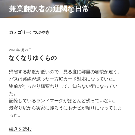
コ
兼業翻訳者の迂闊な日常
ン
テ
ン
カテゴリー: つぶやき
ツ
へ
ス
投
2026年3月27日
キ
稿
なくなりゆくもの
ッ
日:
プ
帰省する頻度が低いので、見る度に郷里の容貌が違う。
バスは路線が減った一方ICカード対応になっていた。
駅前がすっかり様変わりして、知らない街になってい
た。
記憶しているランドマークがほとんど残っていない。
最寄り駅から実家に帰ろうにもナビが頼りになってしま
った。
“な
続きを読む