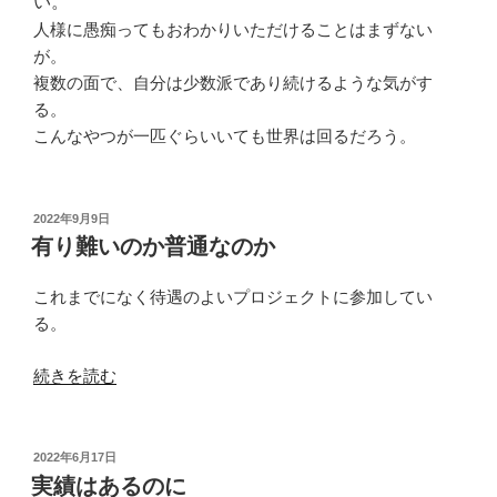
い。
人様に愚痴ってもおわかりいただけることはまずない
が。
複数の面で、自分は少数派であり続けるような気がす
る。
こんなやつが一匹ぐらいいても世界は回るだろう。
投
2022年9月9日
稿
有り難いのか普通なのか
日:
これまでになく待遇のよいプロジェクトに参加してい
る。
“有
続きを読む
り
難
い
投
2022年6月17日
稿
の
実績はあるのに