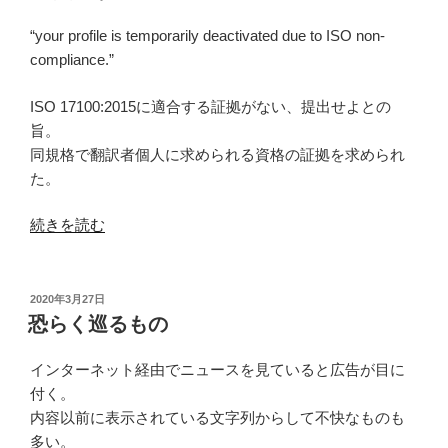
日:
か
普
“your profile is temporarily deactivated due to ISO non-
通
compliance.”
な
ISO 17100:2015に適合する証拠がない、提出せよとの
の
旨。
か”
同規格で翻訳者個人に求められる資格の証拠を求められ
の
た。
“実
続きを読む
績
は
あ
投
2020年3月27日
稿
る
恐らく巡るもの
日:
の
に”
インターネット経由でニュースを見ていると広告が目に
の
付く。
内容以前に表示されている文字列からして不快なものも
多い。