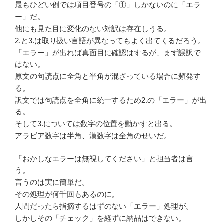
最もひどい例では項目番号の「①」しかないのに「エラ
ー」だ。
他にも見た目に変化のない対訳は存在しうる。
2.と3.は取り扱い言語が異なってもよく出てくるだろう。
「エラー」が出れば真面目に確認はするが、まず誤訳で
はない。
原文の句読点に全角と半角が混ざっている場合に頻発す
る。
訳文では句読点を全角に統一するため2.の「エラー」が出
る。
そして3.については数字の位置を動かすと出る。
アラビア数字は半角、漢数字は全角のせいだ。
「おかしなエラーは無視してください」と担当者は言
う。
言うのは実に簡単だ。
その処理が何千回もあるのに。
人間だったら指摘するはずのない「エラー」処理が。
しかしその「チェック」を経ずに納品はできない。