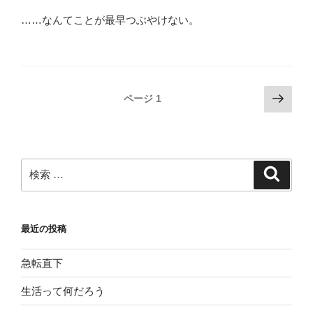
……なんてことが最早つぶやけない。
投
次
ページ
1
の
稿
ペ
ナ
ー
ビ
ジ
検
検
ゲ
索
索:
ー
シ
最近の投稿
ョ
ン
急転直下
生活って何だろう