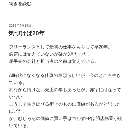
“母
続きを読む
の
ネ
ッ
投
2023年4月29日
稿
ト
気づけば20年
日:
環
境”
フリーランスとして最初の仕事をもらって早20年。
の
厳密には覚えていないが確か3月だった。
相手先の会社と担当者の名前は覚えている。
AI時代になくなる仕事の筆頭らしいが、今のところ生き
ている。
我ながら情けない売上の年もあったが、赤字にはなって
いない。
こうして生き延びる術そのものに価値があるかと思った
ほどだ。
が、むしろその価値に買い手はつかずFPは開店休業が続
いている。