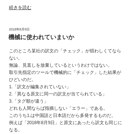
“形
続きを読む
な
き
も
投
2018年8月9日
稿
の
機械に使われていまいか
日:
の
品
このところ某社の訳文の「チェック」が煩わしくてなら
質”
ない。
の
無論、見直しを放棄しているというわけではない。
取引先指定のツールで機械的に「チェック」した結果が
ひどいのだ。
1.「訳文が編集されていない」
2.「異なる原文に同一の訳文が当てられている」
3.「タグ順が違う」
どれも人間ならば指摘しない「エラー」である。
このうち1.は中国語と日本語だから多発するものだ。
例えば「2018年8月9日」と原文にあったら訳文も同じに
なる。