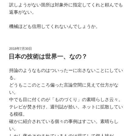
訳しようがない箇所は対象外に指定してくれと頼んでも
返事がない。
機械ほども信用してくれないんでしょうか。
投
2018年7月30日
稿
日本の技術は世界一、なの？
日:
持論のようなものはついったーに出さないことにしてい
る。
どうもここのところ偏った言論空間に見えて仕方がな
い。
中でも目に付くのが「ものづくり」の素晴らしさ云々。
テレビが焚き付け、週刊誌が拾い、ネットに拡散してい
る模様。
確かに紹介されている個々の事例はすごい。素晴らし
い。
しかし褒めそやされているものは得てして個人技だ。