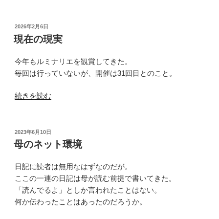
く
な
り
投
2026年2月6日
稿
ゆ
現在の現実
日:
く
も
今年もルミナリエを観賞してきた。
の”
毎回は行っていないが、開催は31回目とのこと。
の
“現
続きを読む
在
の
現
投
2023年6月10日
稿
実”
母のネット環境
日:
の
日記に読者は無用なはずなのだが。
ここの一連の日記は母が読む前提で書いてきた。
「読んでるよ」としか言われたことはない。
何か伝わったことはあったのだろうか。